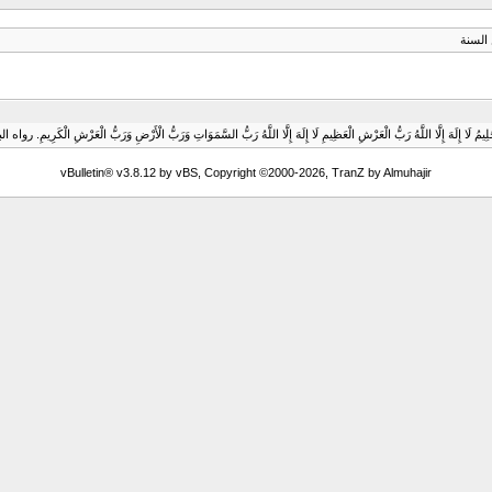
السنة
حَلِيمُ لَا إِلَهَ إِلَّا اللَّهُ رَبُّ الْعَرْشِ الْعَظِيمِ لَا إِلَهَ إِلَّا اللَّهُ رَبُّ السَّمَوَاتِ وَرَبُّ الْأَرْضِ وَرَبُّ الْعَرْشِ الْكَرِيمِ. رواه
vBulletin® v3.8.12 by vBS, Copyright ©2000-2026, TranZ by Almuhajir