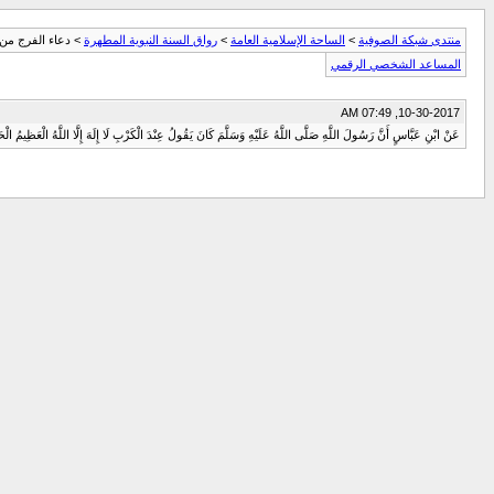
منتدى شبكة الصوفية
>
الساحة اﻹسلامية العامة
>
رواق السنة النبوية المطهرة
> دعاء الفرج من 
المساعد الشخصي الرقمي
10-30-2017, 07:49 AM
عَنْ ابْنِ عَبَّاسٍ أَنَّ رَسُولَ اللَّهِ صَلَّى اللَّهُ عَلَيْهِ وَسَلَّمَ كَانَ يَقُولُ عِنْدَ الْكَرْبِ لَا إِلَهَ إِلَّا اللَّهُ الْعَظِيمُ الْ