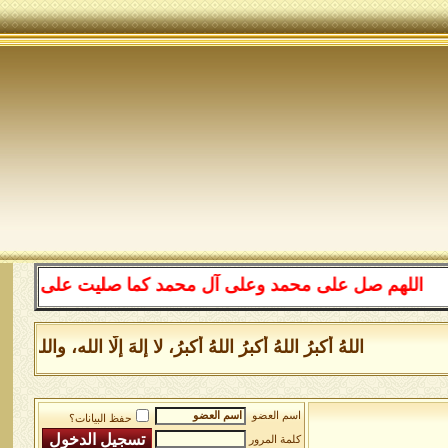
اللهم صل على محمد وعلى آل محمد كما صليت على إبراهيم وع
اللهُ أكبرُ اللهُ أكبرُ اللهُ أكبرُ، لا إلهَ إلَّا الله، 
اسم العضو
حفظ البيانات؟
كلمة المرور