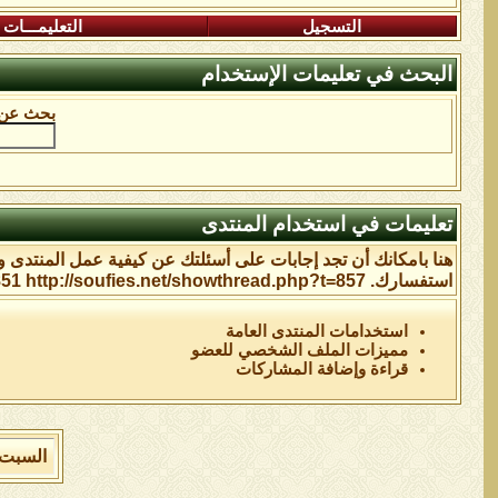
التسجيل
التعليمـــات
البحث في تعليمات الإستخدام
بحث عن 
تعليمات في استخدام المنتدى
هنا بامكانك أن تجد إجابات على أسئلتك عن كيفية عمل المنتدى 
استفسارك. http://soufies.net/showthread.php?t=851 http://soufies.net/showthread.php?t=857
استخدامات المنتدى العامة
مميزات الملف الشخصي للعضو
قراءة وإضافة المشاركات
السبت 8 من اغسطس 2026 , الساعة الان 11:33:46 