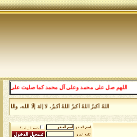
اللهم صل على محمد وعلى آل محمد كما صليت على إبراهيم وع
اللهُ أكبرُ اللهُ أكبرُ اللهُ أكبرُ، لا إلهَ إلَّا الله، 
اسم العضو
حفظ البيانات؟
كلمة المرور