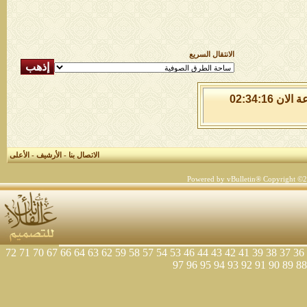
الانتقال السريع
الجمعة 7 من اغسطس 2026 , الساعة الان 02:34:16
الاتصال بنا
-
الأرشيف
-
الأعلى
Powered by vBulletin® Copyright ©200
72
71
70
67
66
64
63
62
59
58
57
54
53
46
44
43
42
41
39
38
37
36
97
96
95
94
93
92
91
90
89
88