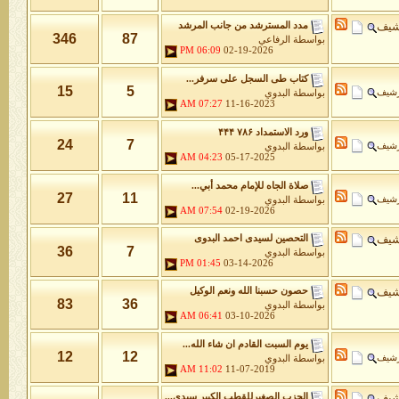
شيف
مدد المسترشد من جانب المرشد
346
87
بواسطة
الرفاعي
06:09 PM
02-19-2026
كتاب طى السجل على سرفر...
15
5
رشيف
بواسطة
البدوي
07:27 AM
11-16-2023
ورد الاستمداد ۷۸۶ ۴۴۴
24
7
رشيف
بواسطة
البدوي
04:23 AM
05-17-2025
صلاة الجاه للإمام محمد أبي...
27
11
رشيف
بواسطة
البدوي
07:54 AM
02-19-2026
شيف
التحصين لسيدى احمد البدوى
36
7
بواسطة
البدوي
01:45 PM
03-14-2026
شيف
حصون حسبنا الله ونعم الوكيل
83
36
بواسطة
البدوي
06:41 AM
03-10-2026
يوم السبت القادم ان شاء الله...
12
12
رشيف
بواسطة
البدوي
11:02 AM
11-07-2019
شيف
الحزب الصغيرللقطب الكبير سيدى...