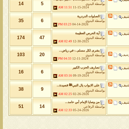
14
5
بواسطة
البدوي
11:51 AM
11-15-2024
شيف
الصلوات الدردرية
35
6
بواسطة
البدوي
03:23 PM
04-14-2026
شيف
آية الحرص العظيمة
174
47
بواسطة
البدوي
02:49 AM
12-30-2025
بشرى لكل مسلم..: في رياض...
103
20
رشيف
بواسطة
البدوي
04:33 PM
12-11-2024
شيف
تصاريف الحزب الكبير
16
6
بواسطة
البدوي
03:16 AM
09-19-2024
شيف
على الابواب يال النبيﷺ قصيدة...
38
9
بواسطة
البدوي
02:25 AM
02-26-2026
شيف
من وصايا الإمام أبي حامد...
51
14
بواسطة
الرفاعي
12:33 AM
05-24-2026