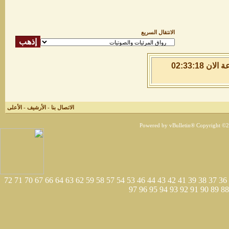
الانتقال السريع
الجمعة 7 من اغسطس 2026 , الساعة الان 02:33:18
الاتصال بنا
-
الأرشيف
-
الأعلى
Powered by vBulletin® Copyright ©200
72
71
70
67
66
64
63
62
59
58
57
54
53
46
44
43
42
41
39
38
37
36
97
96
95
94
93
92
91
90
89
88