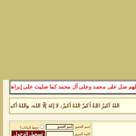
 صل على محمد وعلى آل محمد كما صليت على إبراهيم وعلى آل 
اللهُ أكبرُ اللهُ أكبرُ اللهُ أكبرُ، لا إلهَ إلَّا الله، واللهُ
اسم العضو
حفظ البيانات؟
كلمة المرور