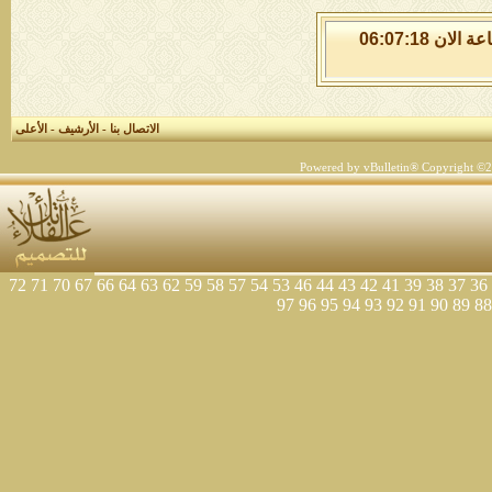
الخميس 6 من اغسطس 2026 , الساعة الان 06:07:18
الاتصال بنا
-
الأرشيف
-
الأعلى
Powered by vBulletin® Copyright ©200
72
71
70
67
66
64
63
62
59
58
57
54
53
46
44
43
42
41
39
38
37
36
97
96
95
94
93
92
91
90
89
88