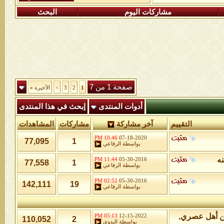
مشاركات اليوم
البحث
صفحة 1 من 7
1
2
3
>
الأخيرة
»
أدوات المنتدى
إبحث في هذا المنتدى
التقييم
آخر مشاركة
مشاركات
المشاهدات
10:46 PM
07-18-2020
77,095
1
بواسطة
الرفاعي
نه
11:44 PM
05-30-2016
77,558
1
بواسطة
الرفاعي
02:52 PM
05-30-2016
142,111
19
بواسطة
الرفاعي
من أهل عصري,
05:13 PM
12-15-2022
110,052
2
بواسطة
البدوي