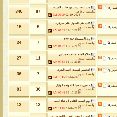
شيف
مدد المسترشد من جانب المرشد
346
87
بواسطة
الرفاعي
06:09 PM
02-19-2026
كتاب طى السجل على سرفر...
15
5
رشيف
بواسطة
البدوي
07:27 AM
11-16-2023
ورد الاستمداد ۷۸۶ ۴۴۴
24
7
رشيف
بواسطة
البدوي
04:23 AM
05-17-2025
صلاة الجاه للإمام محمد أبي...
27
11
رشيف
بواسطة
البدوي
07:54 AM
02-19-2026
شيف
التحصين لسيدى احمد البدوى
36
7
بواسطة
البدوي
01:45 PM
03-14-2026
شيف
حصون حسبنا الله ونعم الوكيل
83
36
بواسطة
البدوي
06:41 AM
03-10-2026
يوم السبت القادم ان شاء الله...
12
12
رشيف
بواسطة
البدوي
11:02 AM
11-07-2019
شيف
الحزب الصغيرللقطب الكبير سيدى...