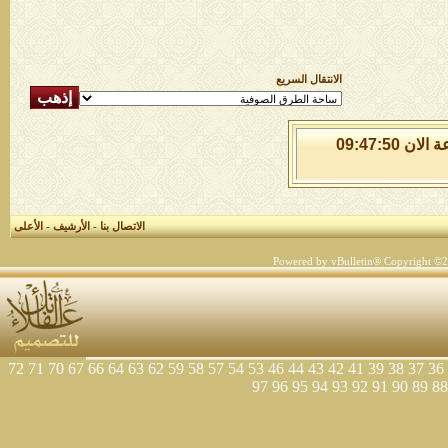
الانتقال السريع
السبت 8 من اغسطس 2026 , الساعة الان 09:47:50
الاتصال بنا
-
الأرشيف
-
الأعلى
Powered by vBulletin® Copyright ©200
72
71
70
67
66
64
63
62
59
58
57
54
53
46
44
43
42
41
39
38
37
36
97
96
95
94
93
92
91
90
89
88