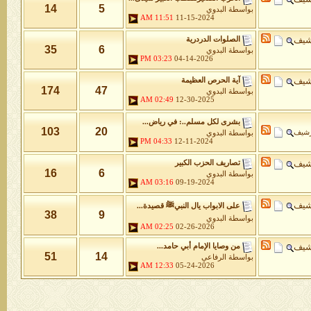
14
5
بواسطة
البدوي
11:51 AM
11-15-2024
شيف
الصلوات الدردرية
35
6
بواسطة
البدوي
03:23 PM
04-14-2026
شيف
آية الحرص العظيمة
174
47
بواسطة
البدوي
02:49 AM
12-30-2025
بشرى لكل مسلم..: في رياض...
103
20
رشيف
بواسطة
البدوي
04:33 PM
12-11-2024
شيف
تصاريف الحزب الكبير
16
6
بواسطة
البدوي
03:16 AM
09-19-2024
شيف
على الابواب يال النبيﷺ قصيدة...
38
9
بواسطة
البدوي
02:25 AM
02-26-2026
شيف
من وصايا الإمام أبي حامد...
51
14
بواسطة
الرفاعي
12:33 AM
05-24-2026