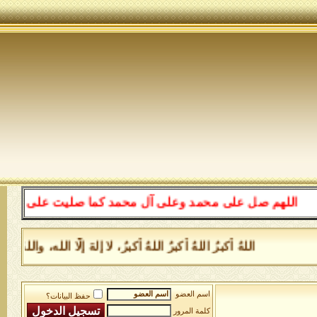
اللهم صل على محمد وعلى آل محمد كما صليت على إبراهيم وعل
اللهُ أكبرُ اللهُ أكبرُ اللهُ أكبرُ، لا إلهَ إلَّا الله، و
اسم العضو
حفظ البيانات؟
كلمة المرور