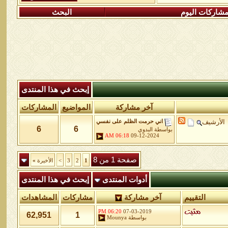
شاركات اليوم
البحث
إبحث في هذا المنتدى
آخر مشاركة
المواضيع
المشاركات
الأرشيف
اني حرمت الظلم على نفسي
6
6
بواسطة
البدوي
06:18 AM
09-12-2024
صفحة 1 من 8
1
2
3
>
الأخيرة
»
أدوات المنتدى
إبحث في هذا المنتدى
التقييم
آخر مشاركة
مشاركات
المشاهدات
06:20 PM
07-03-2019
62,951
1
بواسطة
Mounya