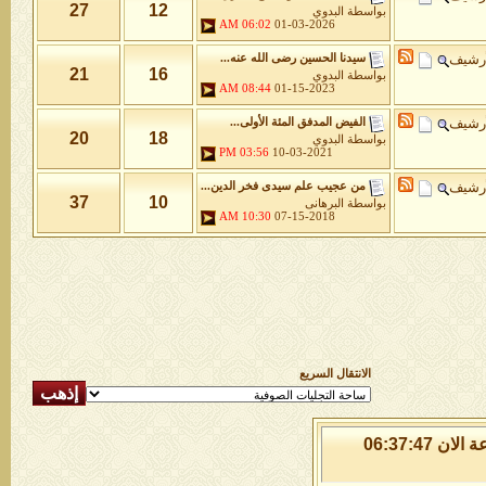
27
12
بواسطة
البدوي
06:02 AM
01-03-2026
أرشيف
سيدنا الحسين رضى الله عنه...
21
16
بواسطة
البدوي
08:44 AM
01-15-2023
أرشيف
الفيض المدفق المئة الأولى...
20
18
بواسطة
البدوي
03:56 PM
10-03-2021
أرشيف
من عجيب علم سيدى فخر الدين...
37
10
بواسطة
البرهانى
10:30 AM
07-15-2018
الانتقال السريع
الجمعة 7 من اغسطس 2026 , الساعة الان 06:37:47