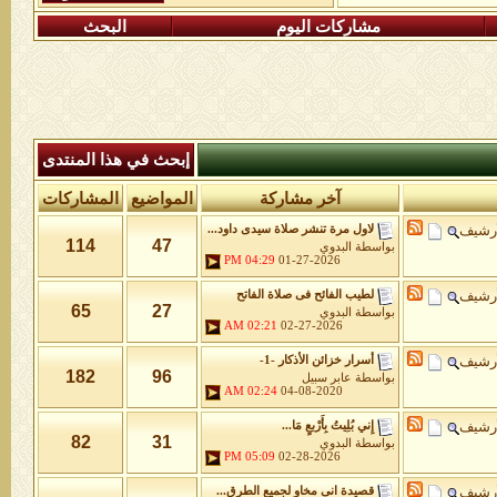
مشاركات اليوم
البحث
إبحث في هذا المنتدى
آخر مشاركة
المواضيع
المشاركات
أرشيف
لاول مرة تنشر صلاة سيدى داود...
114
47
بواسطة
البدوي
04:29 PM
01-27-2026
أرشيف
لطيب الفائح فى صلاة الفاتح
65
27
بواسطة
البدوي
02:21 AM
02-27-2026
أرشيف
أسرار خزائن اﻷذكار -1-
182
96
بواسطة
عابر سبيل
02:24 AM
04-08-2020
أرشيف
إِني بُلِيتُ بِأَرْبعٍ مَا...
82
31
بواسطة
البدوي
05:09 PM
02-28-2026
أرشيف
قصيدة انى مخاو لجميع الطرق...