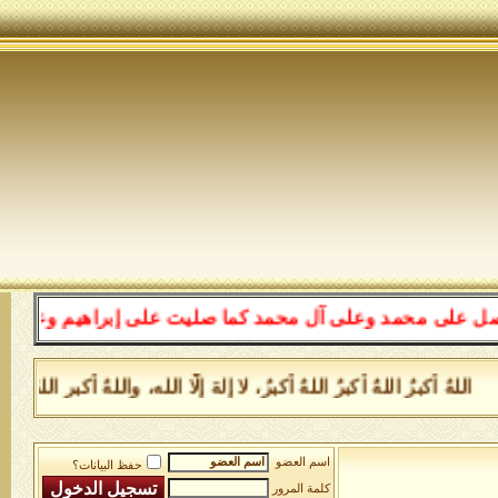
 على محمد وعلى آل محمد كما صليت على إبراهيم وعلى آل إبر
اللهُ أكبرُ اللهُ أكبرُ اللهُ أكبرُ، لا إلهَ إلَّا الله، واللهُ أك
اسم العضو
حفظ البيانات؟
كلمة المرور