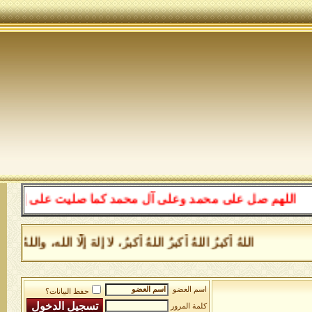
للهم صل على محمد وعلى آل محمد كما صليت على إبراهيم وعلى
اللهُ أكبرُ اللهُ أكبرُ اللهُ أكبرُ، لا إلهَ إلَّا الله، وا
اسم العضو
حفظ البيانات؟
كلمة المرور