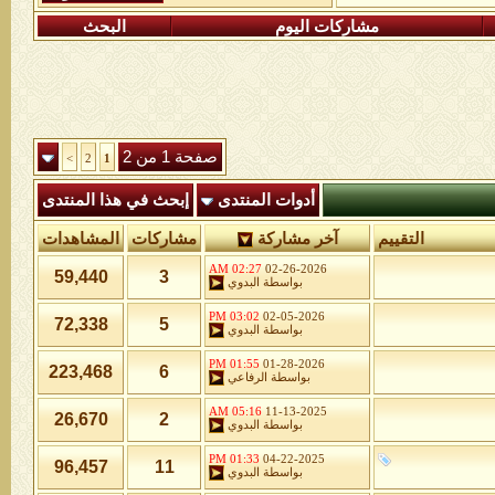
مشاركات اليوم
البحث
صفحة 1 من 2
>
2
1
أدوات المنتدى
إبحث في هذا المنتدى
التقييم
آخر مشاركة
مشاركات
المشاهدات
02:27 AM
02-26-2026
59,440
3
بواسطة
البدوي
03:02 PM
02-05-2026
72,338
5
بواسطة
البدوي
01:55 PM
01-28-2026
223,468
6
بواسطة
الرفاعي
05:16 AM
11-13-2025
26,670
2
بواسطة
البدوي
01:33 PM
04-22-2025
96,457
11
بواسطة
البدوي