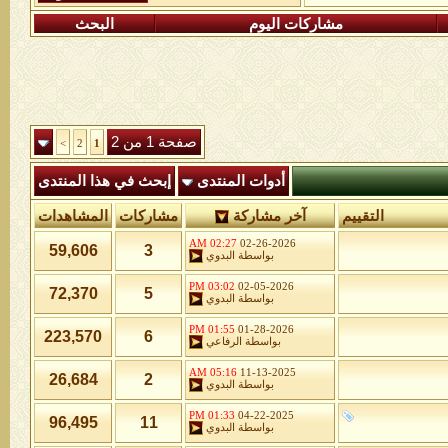
مشاركات اليوم
البحث
صفحة 1 من 2
>
2
1
أدوات المنتدى
إبحث في هذا المنتدى
التقييم
آخر مشاركة
مشاركات
المشاهدات
02:27 AM
02-26-2026
59,606
3
بواسطة
البدوي
03:02 PM
02-05-2026
72,370
5
بواسطة
البدوي
01:55 PM
01-28-2026
223,570
6
بواسطة
الرفاعي
05:16 AM
11-13-2025
26,684
2
بواسطة
البدوي
01:33 PM
04-22-2025
96,495
11
بواسطة
البدوي