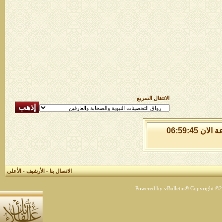
الانتقال السريع
السبت 8 من اغسطس 2026 , الساعة الان 06:59:45
الاتصال بنا
-
الأرشيف
-
الأعلى
Powered by vBulletin® Copyright ©200