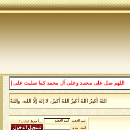
للهم صل على محمد وعلى آل محمد كما صليت على إبراهيم وعلى
اللهُ أكبرُ اللهُ أكبرُ اللهُ أكبرُ، لا إلهَ إلَّا الله، وا
اسم العضو
حفظ البيانات؟
كلمة المرور