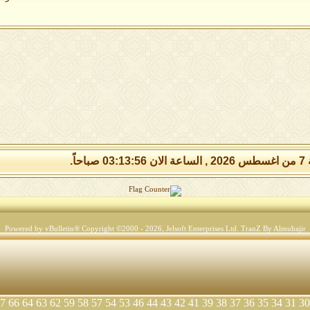
 صباحاً.
Powered by vBulletin® Copyright ©2000 - 2026, Jelsoft Enterprises Ltd.
TranZ By Almuhajir
7
66
64
63
62
59
58
57
54
53
46
44
43
42
41
39
38
37
36
35
34
31
30