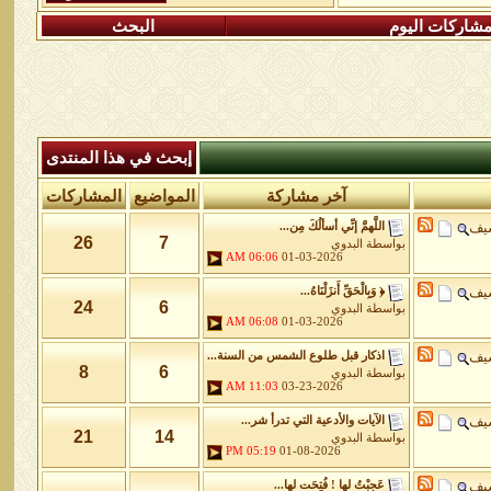
شاركات اليوم
البحث
إبحث في هذا المنتدى
آخر مشاركة
المواضيع
المشاركات
شيف
اللَّهمَّ إنِّي أسألُكَ مِن...
26
7
بواسطة
البدوي
06:06 AM
01-03-2026
شيف
﴿ وَبِالْحَقِّ أَنزَلْنَاهُ...
24
6
بواسطة
البدوي
06:08 AM
01-03-2026
شيف
اذكار قبل طلوع الشمس من السنة...
8
6
بواسطة
البدوي
11:03 AM
03-23-2026
شيف
الآيات والأدعية التي تدرأ شر...
21
14
بواسطة
البدوي
05:19 PM
01-08-2026
شيف
عَجِبْتُ لها ! فُتِحَت لها...