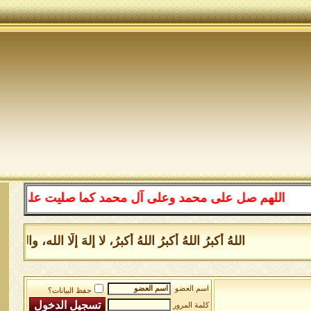
اللهم صل على محمد وعلى آل محمد كما صليت على إبراهيم و
اللهُ أكبرُ اللهُ أكبرُ اللهُ أكبرُ، لا إلهَ إلَّا الله،
اسم العضو
حفظ البيانات؟
كلمة المرور