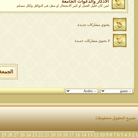
الاذكار والدعوات الجامعة
لمن كان قليل العمل او كثير الانشغال او مقل فى النوافل ولكل مسلم
يحتوي مشاركات جديدة
لا يحتوي مشاركات جديدة
الجمعة 7 من اغسطس 2026 , الساعة الان 03:13:56
29
28
27
26
24
23
22
21
20
19
18
17
16
14
13
12
10
9
8
7
6
5
4
3
2
1