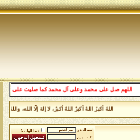
اللهم صل على محمد وعلى آل محمد كما صليت على إبراهيم وعل
اللهُ أكبرُ اللهُ أكبرُ اللهُ أكبرُ، لا إلهَ إلَّا الله، و
اسم العضو
حفظ البيانات؟
كلمة المرور