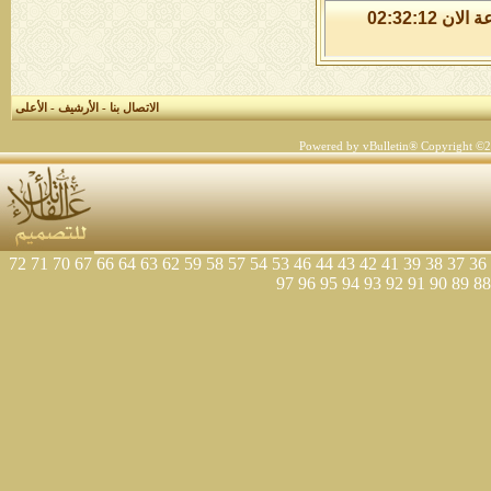
الجمعة 7 من اغسطس 2026 , الساعة الان 02:32:12
الاتصال بنا
-
الأرشيف
-
الأعلى
Powered by vBulletin® Copyright ©200
72
71
70
67
66
64
63
62
59
58
57
54
53
46
44
43
42
41
39
38
37
36
97
96
95
94
93
92
91
90
89
88