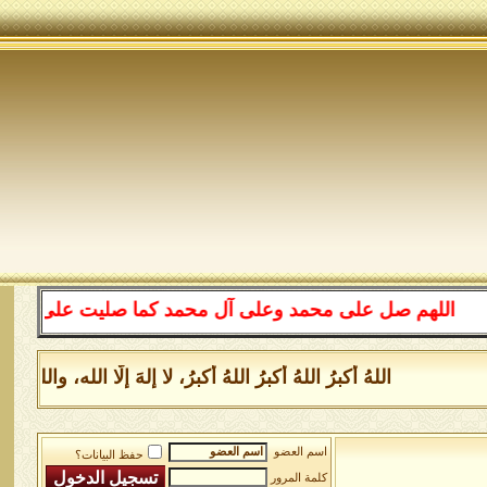
اللهم صل على محمد وعلى آل محمد كما صليت على إبراهيم وعل
اللهُ أكبرُ اللهُ أكبرُ اللهُ أكبرُ، لا إلهَ إلَّا الله، و
اسم العضو
حفظ البيانات؟
كلمة المرور