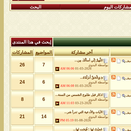
شاركات اليوم
البحث
إبحث في هذا المنتدى
آخر مشاركة
المواضيع
المشاركات
شيف
اللَّهمَّ إنِّي أسألُكَ مِن...
26
7
بواسطة
البدوي
06:06 AM
01-03-2026
شيف
﴿ وَبِالْحَقِّ أَنزَلْنَاهُ...
24
6
بواسطة
البدوي
06:08 AM
01-03-2026
شيف
اذكار قبل طلوع الشمس من السنة...
8
6
بواسطة
البدوي
11:03 AM
03-23-2026
شيف
الآيات والأدعية التي تدرأ شر...
21
14
بواسطة
البدوي
05:19 PM
01-08-2026
شيف
عَجِبْتُ لها ! فُتِحَت لها...