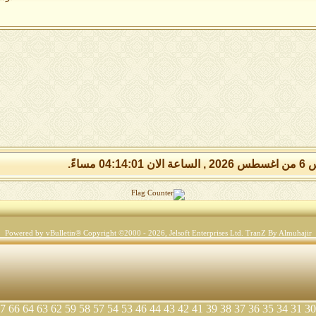
04:14:0 مساءً.
Powered by vBulletin® Copyright ©2000 - 2026, Jelsoft Enterprises Ltd.
TranZ By Almuhajir
7
66
64
63
62
59
58
57
54
53
46
44
43
42
41
39
38
37
36
35
34
31
30