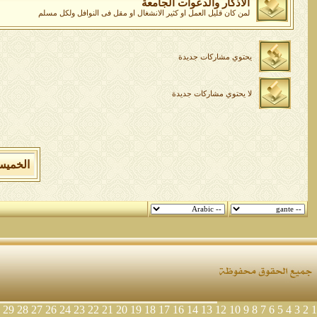
الاذكار والدعوات الجامعة
لمن كان قليل العمل او كثير الانشغال او مقل فى النوافل ولكل مسلم
يحتوي مشاركات جديدة
لا يحتوي مشاركات جديدة
الخميس 6 من اغسطس 2026 , الساعة الان 1
29
28
27
26
24
23
22
21
20
19
18
17
16
14
13
12
10
9
8
7
6
5
4
3
2
1