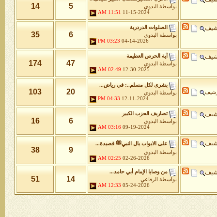
14
5
بواسطة
البدوي
11:51 AM
11-15-2024
شيف
الصلوات الدردرية
35
6
بواسطة
البدوي
03:23 PM
04-14-2026
شيف
آية الحرص العظيمة
174
47
بواسطة
البدوي
02:49 AM
12-30-2025
بشرى لكل مسلم..: في رياض...
103
20
رشيف
بواسطة
البدوي
04:33 PM
12-11-2024
شيف
تصاريف الحزب الكبير
16
6
بواسطة
البدوي
03:16 AM
09-19-2024
شيف
على الابواب يال النبيﷺ قصيدة...
38
9
بواسطة
البدوي
02:25 AM
02-26-2026
شيف
من وصايا الإمام أبي حامد...
51
14
بواسطة
الرفاعي
12:33 AM
05-24-2026