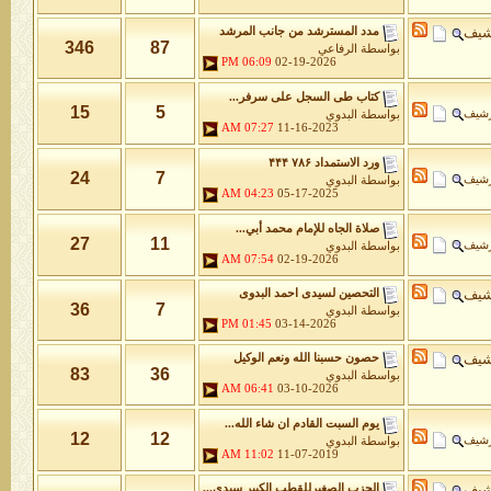
شيف
مدد المسترشد من جانب المرشد
346
87
بواسطة
الرفاعي
06:09 PM
02-19-2026
كتاب طى السجل على سرفر...
15
5
رشيف
بواسطة
البدوي
07:27 AM
11-16-2023
ورد الاستمداد ۷۸۶ ۴۴۴
24
7
رشيف
بواسطة
البدوي
04:23 AM
05-17-2025
صلاة الجاه للإمام محمد أبي...
27
11
رشيف
بواسطة
البدوي
07:54 AM
02-19-2026
شيف
التحصين لسيدى احمد البدوى
36
7
بواسطة
البدوي
01:45 PM
03-14-2026
شيف
حصون حسبنا الله ونعم الوكيل
83
36
بواسطة
البدوي
06:41 AM
03-10-2026
يوم السبت القادم ان شاء الله...
12
12
رشيف
بواسطة
البدوي
11:02 AM
11-07-2019
شيف
الحزب الصغيرللقطب الكبير سيدى...