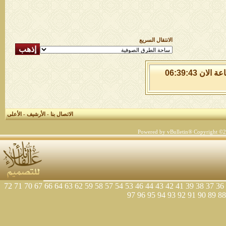
الانتقال السريع
الخميس 6 من اغسطس 2026 , الساعة الان 06:39:43
الاتصال بنا
-
الأرشيف
-
الأعلى
Powered by vBulletin® Copyright ©200
72
71
70
67
66
64
63
62
59
58
57
54
53
46
44
43
42
41
39
38
37
36
97
96
95
94
93
92
91
90
89
88