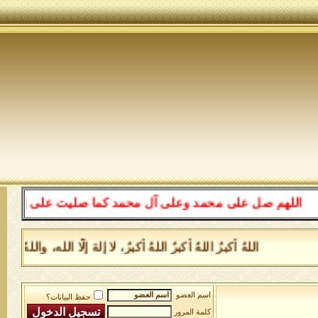
للهم صل على محمد وعلى آل محمد كما صليت على إبراهيم وعل
اللهُ أكبرُ اللهُ أكبرُ اللهُ أكبرُ، لا إلهَ إلَّا الله، وا
اسم العضو
حفظ البيانات؟
كلمة المرور