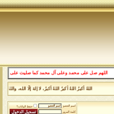
للهم صل على محمد وعلى آل محمد كما صليت على إبراهيم وعلى
اللهُ أكبرُ اللهُ أكبرُ اللهُ أكبرُ، لا إلهَ إلَّا الله، وا
اسم العضو
حفظ البيانات؟
كلمة المرور