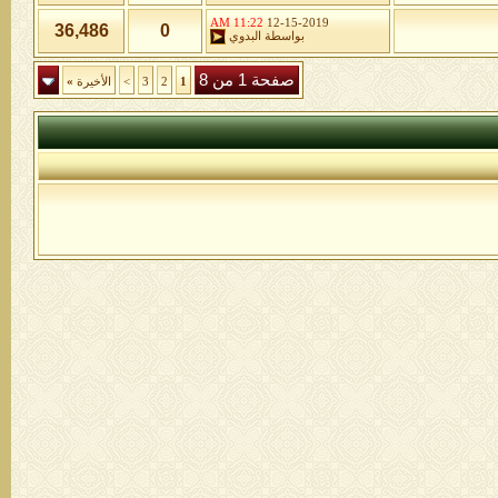
11:22 AM
12-15-2019
36,486
0
بواسطة
البدوي
صفحة 1 من 8
1
2
3
>
الأخيرة
»