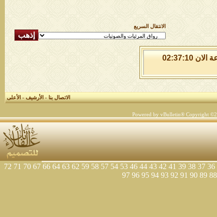
الانتقال السريع
الجمعة 7 من اغسطس 2026 , الساعة الان 02:37:10
الاتصال بنا
-
الأرشيف
-
الأعلى
Powered by vBulletin® Copyright ©200
72
71
70
67
66
64
63
62
59
58
57
54
53
46
44
43
42
41
39
38
37
36
97
96
95
94
93
92
91
90
89
88