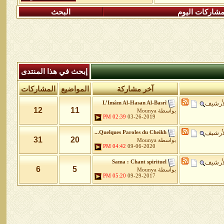
شاركات اليوم
البحث
إبحث في هذا المنتدى
آخر مشاركة
المواضيع
المشاركات
أرشيف
L’Imâm Al-Hasan Al-Basrî
12
11
بواسطة
Mounya
02:39 PM
03-26-2019
أرشيف
Quelques Paroles du Cheikh...
31
20
بواسطة
Mounya
04:42 PM
09-06-2020
أرشيف
Sama : Chant spirituel
6
5
بواسطة
Mounya
05:20 PM
09-29-2017