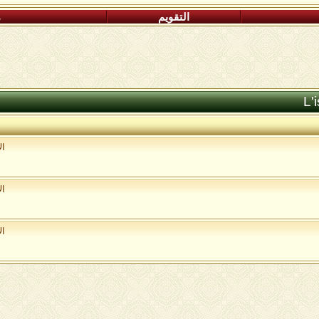
التقويم
م
ال
ال
ال