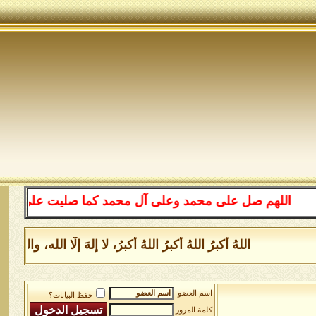
اللهم صل على محمد وعلى آل محمد كما صليت على إبراهيم و
اللهُ أكبرُ اللهُ أكبرُ اللهُ أكبرُ، لا إلهَ إلَّا الله،
اسم العضو
حفظ البيانات؟
كلمة المرور