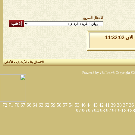
الانتقال السريع
الاحد 9 من اغسطس 2026 , الساعة الان 11:32:02
الاتصال بنا
-
الأرشيف
-
الأعلى
Powered by vBulletin® Copyright ©200
72
71
70
67
66
64
63
62
59
58
57
54
53
46
44
43
42
41
39
38
37
36
97
96
95
94
93
92
91
90
89
88