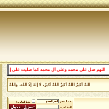
لهم صل على محمد وعلى آل محمد كما صليت على إبراهيم وعلى 
اللهُ أكبرُ اللهُ أكبرُ اللهُ أكبرُ، لا إلهَ إلَّا الله، وال
اسم العضو
حفظ البيانات؟
كلمة المرور