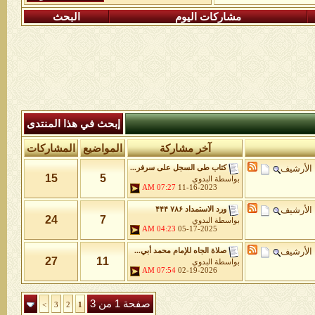
مشاركات اليوم
البحث
إبحث في هذا المنتدى
آخر مشاركة
المواضيع
المشاركات
الأرشيف
كتاب طى السجل على سرفر...
15
5
بواسطة
البدوي
07:27 AM
11-16-2023
الأرشيف
ورد الاستمداد ۷۸۶ ۴۴۴
24
7
بواسطة
البدوي
04:23 AM
05-17-2025
الأرشيف
صلاة الجاه للإمام محمد أبي...
27
11
بواسطة
البدوي
07:54 AM
02-19-2026
صفحة 1 من 3
>
3
2
1