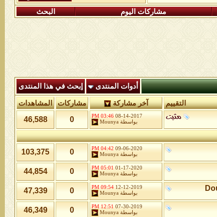
مشاركات اليوم
البحث
أدوات المنتدى
إبحث في هذا المنتدى
التقييم
آخر مشاركة
مشاركات
المشاهدات
03:46 PM
08-14-2017
46,588
0
بواسطة
Mounya
04:42 PM
09-06-2020
103,375
0
بواسطة
Mounya
05:01 PM
01-17-2020
44,854
0
بواسطة
Mounya
Dou
09:54 PM
12-12-2019
47,339
0
بواسطة
Mounya
12:51 PM
07-30-2019
46,349
0
بواسطة
Mounya