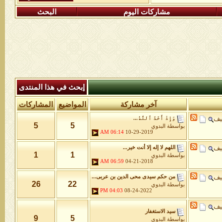
مشاركات اليوم
البحث
إبحث في هذا المنتدى
آخر مشاركة
المواضيع
المشاركات
يف
وَإِذْ أَخَذَ ٱللَّهُ...
5
5
بواسطة
البدوي
06:14 AM
10-29-2019
يف
اللهم لا إله إلا أنت خير...
1
1
بواسطة
البدوي
06:59 AM
04-21-2018
يف
من حكم سيدى محى الدين بن عربى...
26
22
بواسطة
البدوي
04:03 PM
08-24-2022
يف
سيد الاستغفار
9
5
بواسطة
البدوي