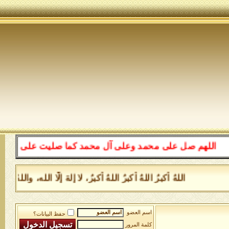
اللهم صل على محمد وعلى آل محمد كما صليت على إبراهيم وع
اللهُ أكبرُ اللهُ أكبرُ اللهُ أكبرُ، لا إلهَ إلَّا الله، 
اسم العضو
حفظ البيانات؟
كلمة المرور