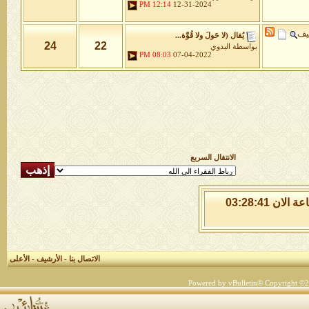
12:14 PM
12-31-2024
يف
يُقال (لا حَولَ ولا قُوَّة...
24
22
بواسطة
البدوي
08:03 PM
07-04-2022
الانتقال السريع
الخميس 6 من اغسطس 2026 , الساعة الان 03:28:41
الاتصال بنا
-
الأرشيف
-
الأعلى
Powered by vBulletin® Copyright ©200