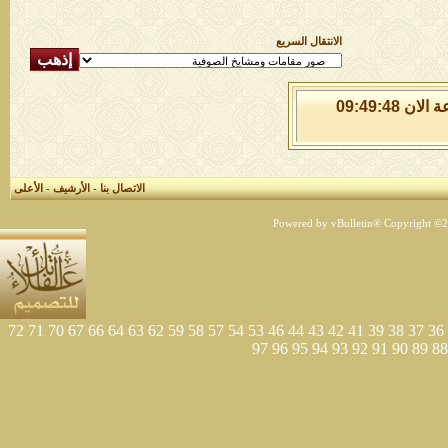
الانتقال السريع
السبت 8 من اغسطس 2026 , الساعة الان 09:49:49
الاتصال بنا
-
الأرشيف
-
الأعلى
Powered by vBulletin® Copyright ©200
72
71
70
67
66
64
63
62
59
58
57
54
53
46
44
43
42
41
39
38
37
36
97
96
95
94
93
92
91
90
89
88