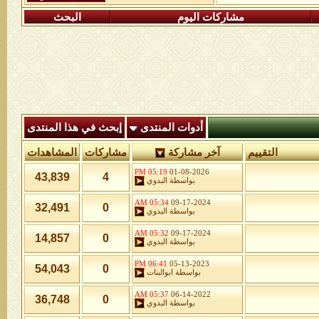
مشاركات اليوم
البحث
أدوات المنتدى
إبحث في هذا المنتدى
التقييم
آخر مشاركة
مشاركات
المشاهدات
05:19 PM
01-08-2026
43,839
4
بواسطة
البدوي
05:34 AM
09-17-2024
32,491
0
بواسطة
البدوي
05:32 AM
09-17-2024
14,857
0
بواسطة
البدوي
06:41 PM
05-13-2023
54,043
0
بواسطة
ابوالبنات
05:37 AM
06-14-2022
36,748
0
بواسطة
البدوي