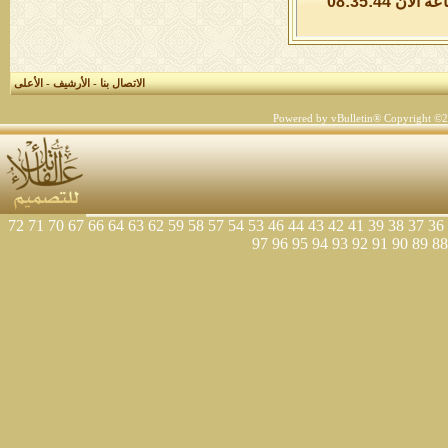
الخميس 6 من اغسطس 2026 , الساعة الان 08:35:44
الاتصال بنا
-
الأرشيف
-
الأعلى
Powered by vBulletin® Copyright ©200
72
71
70
67
66
64
63
62
59
58
57
54
53
46
44
43
42
41
39
38
37
36
97
96
95
94
93
92
91
90
89
88