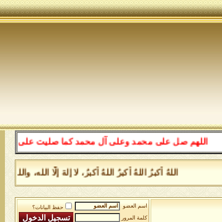
اللهم صل على محمد وعلى آل محمد كما صليت على إبراهيم وع
اللهُ أكبرُ اللهُ أكبرُ اللهُ أكبرُ، لا إلهَ إلَّا الله، 
اسم العضو
حفظ البيانات؟
كلمة المرور