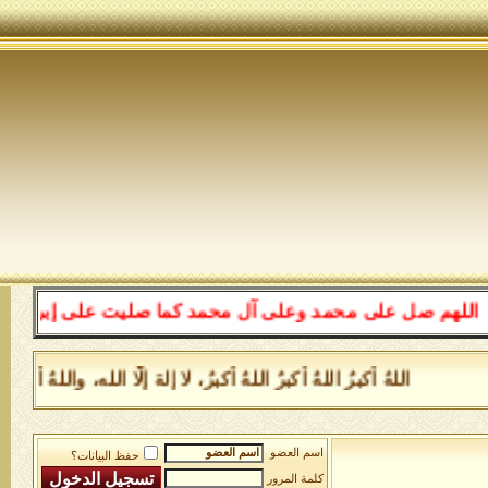
هم صل على محمد وعلى آل محمد كما صليت على إبراهيم وعلى آ
اللهُ أكبرُ اللهُ أكبرُ اللهُ أكبرُ، لا إلهَ إلَّا الله، والل
اسم العضو
حفظ البيانات؟
كلمة المرور