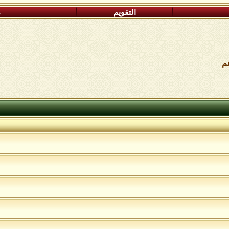
التقويم
م
هم