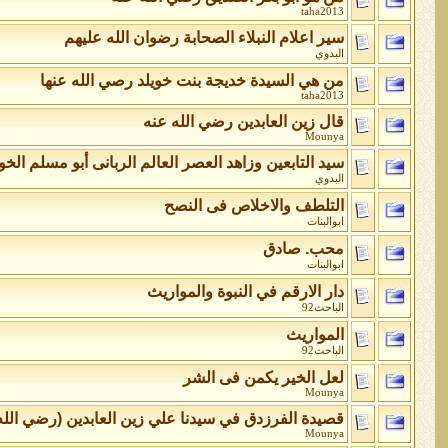
taha2013
سير اعلام النبلاء الصحابة رضوان الله عليهم
البدوي
من هي السيدة خديجة بنت خويلد رصي الله عنها
taha2013
قال زين العابدين رضي الله عنه
Mounya
سيد التابعين وزاهد العصر العالم الربانى أبو مسلم الخو
البدوي
التلطف والاخلاص فى النصح
ابوالبنات
محب. صادق
ابوالبنات
دار الارقم في النبوة والمواريث
الباحث92
المواريث
الباحث92
لعل الخير يكمن فى الشر
Mounya
قصيدة الفرزدق في سيدنا علي زين العابدين (رضي الله
Mounya