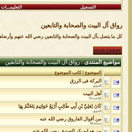
التسجيل
التعليمـــات
رواق آل البيت والصحابة والتابعين
كل ما يتصل بآل البيت والصحابة والتابعين رضي الله عنهم وأرضا
مواضيع المنتدى
: رواق آل البيت والصحابة والتابعين
الموضوع
/
كاتب الموضوع
البركة فى الرزق
البدوي
أهل البيت
الباحث92
كَانَ لِعَلِيِّ بْنِ أَبِي طَالِبٍ أَرْبَعُ خَوَاتِيمَ يَتَخَتَّمُ بِهَا
البدوي
من أقوال الفاروق رضي الله عنه
Mounya
من هو ابو بكر الصديق رصي الله عنه