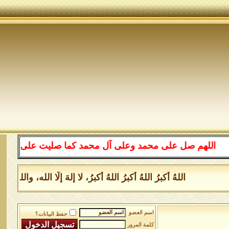
لهم صل على محمد وعلى آل محمد كما صليت على إبراهيم وعلى
اللهُ أكبرُ اللهُ أكبرُ اللهُ أكبرُ، لا إلهَ إلَّا الله، وال
اسم العضو
حفظ البيانات؟
كلمة المرور