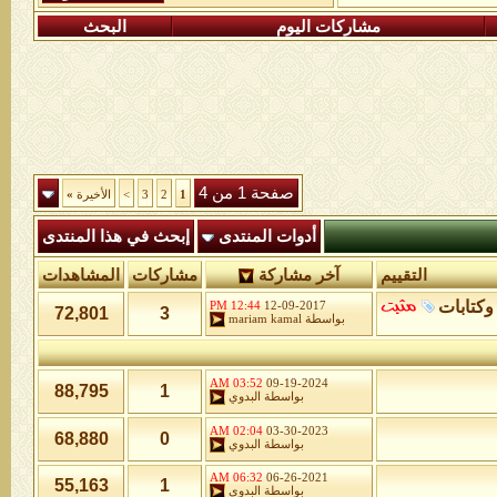
مشاركات اليوم
البحث
صفحة 1 من 4
1
2
3
>
الأخيرة
»
أدوات المنتدى
إبحث في هذا المنتدى
التقييم
آخر مشاركة
مشاركات
المشاهدات
وكتابات
12:44 PM
12-09-2017
72,801
3
بواسطة
mariam kamal
03:52 AM
09-19-2024
88,795
1
بواسطة
البدوي
02:04 AM
03-30-2023
68,880
0
بواسطة
البدوي
06:32 AM
06-26-2021
55,163
1
بواسطة
البدوي