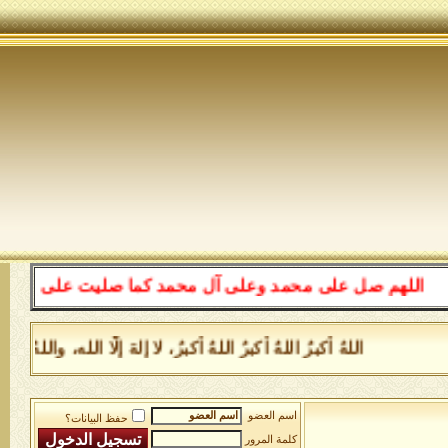
للهم صل على محمد وعلى آل محمد كما صليت على إبراهيم وعل
اللهُ أكبرُ اللهُ أكبرُ اللهُ أكبرُ، لا إلهَ إلَّا الله، وا
اسم العضو
حفظ البيانات؟
كلمة المرور