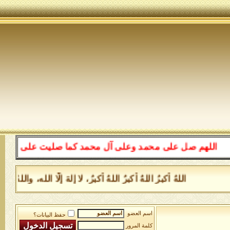
اللهم صل على محمد وعلى آل محمد كما صليت على إبراهيم وعل
اللهُ أكبرُ اللهُ أكبرُ اللهُ أكبرُ، لا إلهَ إلَّا الله، و
اسم العضو
حفظ البيانات؟
كلمة المرور