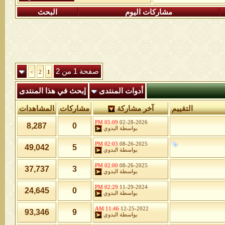
مشاركات اليوم
البحث
صفحة 1 من 2
>
2
1
أدوات المنتدى
إبحث في هذا المنتدى
التقييم
آخر مشاركة
مشاركات
المشاهدات
05:09 PM
02-28-2026
8,287
0
بواسطة
البدوي
02:03 PM
08-26-2025
49,042
5
بواسطة
البدوي
02:00 PM
08-26-2025
37,737
3
بواسطة
البدوي
02:29 PM
11-29-2024
24,645
0
بواسطة
البدوي
11:46 AM
12-25-2022
93,346
9
بواسطة
البدوي