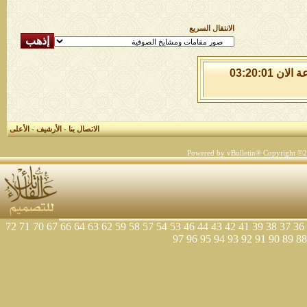
الانتقال السريع
الجمعة 7 من اغسطس 2026 , الساعة الان 03:20:01
الاتصال بنا
-
الأرشيف
-
الأعلى
Powered by vBulletin® Copyright ©200
72
71
70
67
66
64
63
62
59
58
57
54
53
46
44
43
42
41
39
38
37
36
97
96
95
94
93
92
91
90
89
88