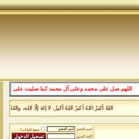
اللهم صل على محمد وعلى آل محمد كما صليت على إبراهيم وعل
اللهُ أكبرُ اللهُ أكبرُ اللهُ أكبرُ، لا إلهَ إلَّا الله، و
اسم العضو
حفظ البيانات؟
كلمة المرور