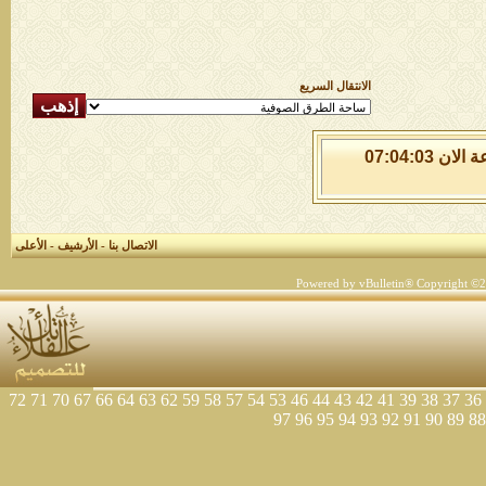
الانتقال السريع
السبت 8 من اغسطس 2026 , الساعة الان 07:04:03
الاتصال بنا
-
الأرشيف
-
الأعلى
Powered by vBulletin® Copyright ©200
72
71
70
67
66
64
63
62
59
58
57
54
53
46
44
43
42
41
39
38
37
36
97
96
95
94
93
92
91
90
89
88