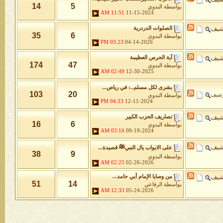
14
5
بواسطة
البدوي
11:51 AM
11-15-2024
شيف
الصلوات الدردرية
35
6
بواسطة
البدوي
03:23 PM
04-14-2026
شيف
آية الحرص العظيمة
174
47
بواسطة
البدوي
02:49 AM
12-30-2025
بشرى لكل مسلم..: في رياض...
103
20
رشيف
بواسطة
البدوي
04:33 PM
12-11-2024
شيف
تصاريف الحزب الكبير
16
6
بواسطة
البدوي
03:16 AM
09-19-2024
شيف
على الابواب يال النبيﷺ قصيدة...
38
9
بواسطة
البدوي
02:25 AM
02-26-2026
شيف
من وصايا الإمام أبي حامد...
51
14
بواسطة
الرفاعي
12:33 AM
05-24-2026