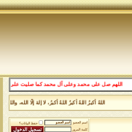
اللهم صل على محمد وعلى آل محمد كما صليت على إبراهيم وع
اللهُ أكبرُ اللهُ أكبرُ اللهُ أكبرُ، لا إلهَ إلَّا الله، 
اسم العضو
حفظ البيانات؟
كلمة المرور