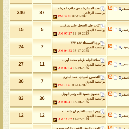
شيف
مدد المسترشد من جانب المرشد
346
87
بواسطة
الرفاعي
06:09 PM
02-19-2026
كتاب طى السجل على سرفر...
15
5
رشيف
بواسطة
البدوي
07:27 AM
11-16-2023
ورد الاستمداد ۷۸۶ ۴۴۴
24
7
رشيف
بواسطة
البدوي
04:23 AM
05-17-2025
صلاة الجاه للإمام محمد أبي...
27
11
رشيف
بواسطة
البدوي
07:54 AM
02-19-2026
شيف
التحصين لسيدى احمد البدوى
36
7
بواسطة
البدوي
01:45 PM
03-14-2026
شيف
حصون حسبنا الله ونعم الوكيل
83
36
بواسطة
البدوي
06:41 AM
03-10-2026
يوم السبت القادم ان شاء الله...
12
12
رشيف
بواسطة
البدوي
11:02 AM
11-07-2019
شيف
الحزب الصغيرللقطب الكبير سيدى...