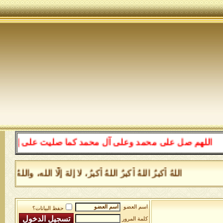
للهم صل على محمد وعلى آل محمد كما صليت على إبراهيم وعلى
اللهُ أكبرُ اللهُ أكبرُ اللهُ أكبرُ، لا إلهَ إلَّا الله، وا
اسم العضو
حفظ البيانات؟
كلمة المرور