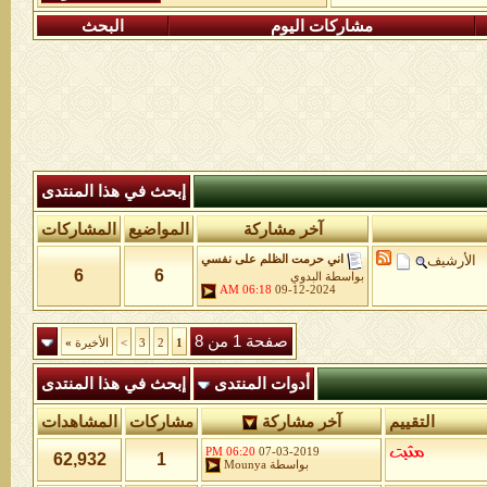
مشاركات اليوم
البحث
إبحث في هذا المنتدى
آخر مشاركة
المواضيع
المشاركات
الأرشيف
اني حرمت الظلم على نفسي
6
6
بواسطة
البدوي
06:18 AM
09-12-2024
صفحة 1 من 8
1
2
3
>
الأخيرة
»
أدوات المنتدى
إبحث في هذا المنتدى
التقييم
آخر مشاركة
مشاركات
المشاهدات
06:20 PM
07-03-2019
62,932
1
بواسطة
Mounya