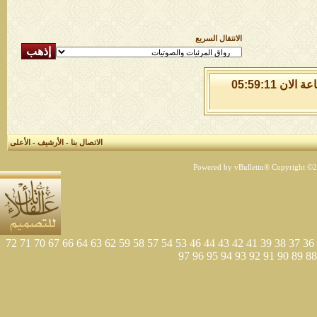
الانتقال السريع
الخميس 6 من اغسطس 2026 , الساعة الان 05:59:11
الاتصال بنا
-
الأرشيف
-
الأعلى
Powered by vBulletin® Copyright ©200
72
71
70
67
66
64
63
62
59
58
57
54
53
46
44
43
42
41
39
38
37
36
97
96
95
94
93
92
91
90
89
88