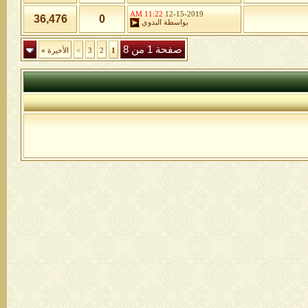
11:22 AM
12-15-2019
36,476
0
بواسطة
البدوي
صفحة 1 من 8
1
2
3
>
الأخيرة
»