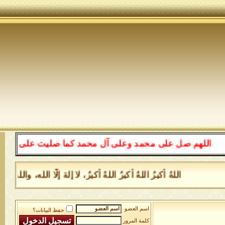
اللهم صل على محمد وعلى آل محمد كما صليت على إبراهيم وعل
اللهُ أكبرُ اللهُ أكبرُ اللهُ أكبرُ، لا إلهَ إلَّا الله، و
اسم العضو
حفظ البيانات؟
كلمة المرور