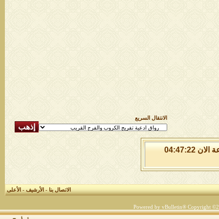
الانتقال السريع
السبت 8 من اغسطس 2026 , الساعة الان 04:47:22
الاتصال بنا
-
الأرشيف
-
الأعلى
Powered by vBulletin® Copyright ©200