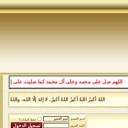
للهم صل على محمد وعلى آل محمد كما صليت على إبراهيم وعلى
اللهُ أكبرُ اللهُ أكبرُ اللهُ أكبرُ، لا إلهَ إلَّا الله، وا
اسم العضو
حفظ البيانات؟
كلمة المرور