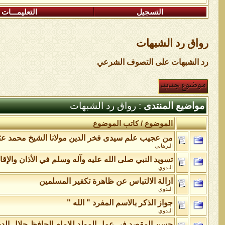
التسجيل
التعليمـــات
رواق رد الشبهات
رد الشبهات على التصوف الشرعي
مواضيع المنتدى
: رواق رد الشبهات
الموضوع
/
كاتب الموضوع
من عجيب علم سيدى فخر الدين مولانا الشيخ محمد عثم
البرهانى
تسويد النبي صلى الله عليه وآله وسلم في الأذان والإقامة
البدوي
ازالة الالتباس عن ظاهرة تكفير المسلمين
البدوي
جواز الذكر بالاسم المفرد " الله "
البدوي
حسن المقصد في عمل المولد للإمام الحافظ جلال الد