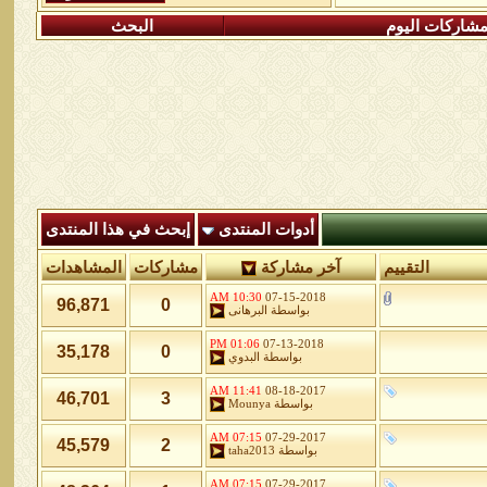
شاركات اليوم
البحث
أدوات المنتدى
إبحث في هذا المنتدى
التقييم
آخر مشاركة
مشاركات
المشاهدات
10:30 AM
07-15-2018
96,871
0
بواسطة
البرهانى
01:06 PM
07-13-2018
35,178
0
بواسطة
البدوي
11:41 AM
08-18-2017
46,701
3
بواسطة
Mounya
07:15 AM
07-29-2017
45,579
2
بواسطة
taha2013
07:15 AM
07-29-2017