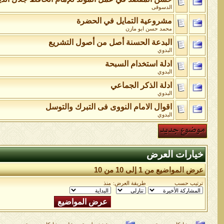
الدسوقى
مشروعية التمايل في الحضرة
محمد حسن ابو مازن
البدعة الحسنة أصل من أصول التشريع
البدوي
ادلة استخدام السبحة
البدوي
ادلة الذكر الجماعي
البدوي
اقوال الامام النووى فى التبرك والتوسل
البدوي
خيارات العرض
عرض المواضيع من 1 إلى 10 من 10
ترتيب حسب
طريقة العرض:
منذ