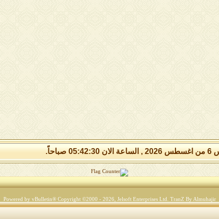
05:42: صباحاً.
Powered by vBulletin® Copyright ©2000 - 2026, Jelsoft Enterprises Ltd.
TranZ By Almuhajir