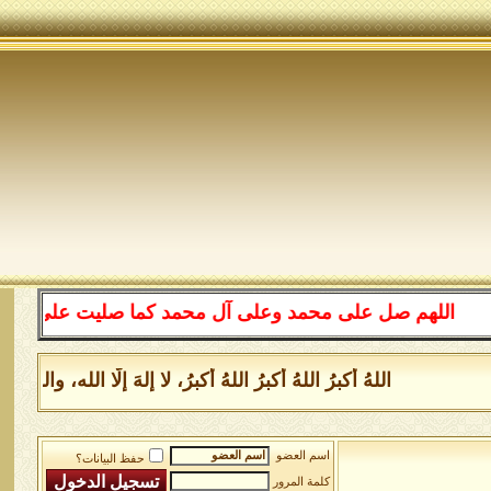
اللهم صل على محمد وعلى آل محمد كما صليت على إبراهيم وعل
اللهُ أكبرُ اللهُ أكبرُ اللهُ أكبرُ، لا إلهَ إلَّا الله، و
اسم العضو
حفظ البيانات؟
كلمة المرور