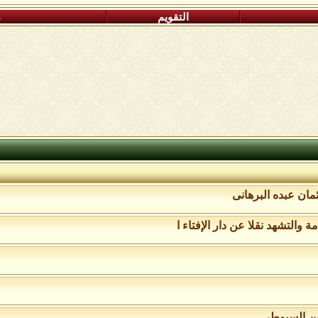
التقويم
م
ان عبده البرهانى
 والتشهد نقلا عن دار الإفتاء ا
ين السيوطي