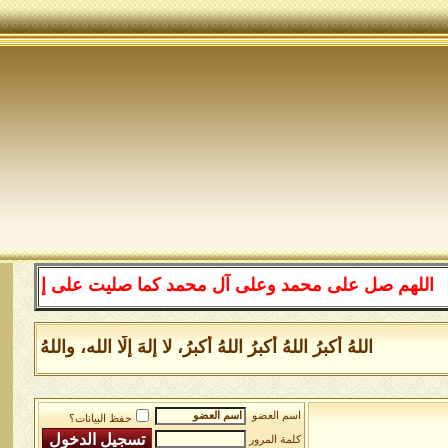
م صل على محمد وعلى آل محمد كما صليت على إبراهيم وعلى آل
اللهُ أكبرُ اللهُ أكبرُ اللهُ أكبرُ، لا إلهَ إلَّا الله، والله
اسم العضو
حفظ البيانات؟
كلمة المرور