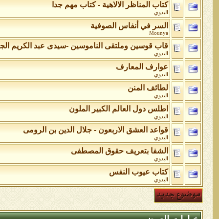
كتاب المناظر الالاهية - كتاب مهم جدا
البدوي
السر في أنفاس الصوفية
Mounya
قاب قوسين وملتقى الناموسين -سيدى عبد الكريم الج
البدوي
عوارف المعارف
البدوي
لطائف المنن
البدوي
اطلس دول العالم الكبير الملون
البدوي
قواعد العشق الاربعون - جلال الدين بن الرومى
البدوي
الشفا بتعريف حقوق المصطفى
البدوي
كتاب عيوب النفس
البدوي