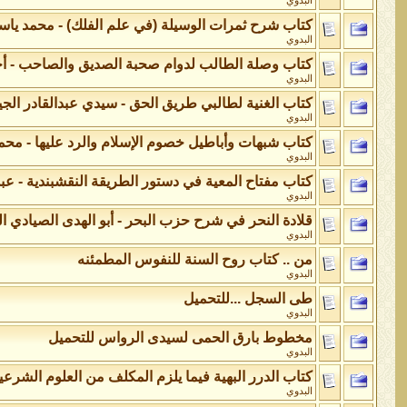
البدوي
كتاب شرح ثمرات الوسيلة (في علم الفلك) - محمد ياسي
البدوي
كتاب وصلة الطالب لدوام صحبة الصديق والصاحب - أح
البدوي
كتاب الغنية لطالبي طريق الحق - سيدي عبدالقادر الجي
البدوي
كتاب شبهات وأباطيل خصوم الإسلام والرد عليها - مح
البدوي
كتاب مفتاح المعية في دستور الطريقة النقشبندية - عبد
البدوي
قلادة النحر في شرح حزب البحر - أبو الهدى الصيادي ا
البدوي
من .. كتاب روح السنة للنفوس المطمئنه
البدوي
طى السجل ...للتحميل
البدوي
مخطوط بارق الحمى لسيدى الرواس للتحميل
البدوي
كتاب الدرر البهية فيما يلزم المكلف من العلوم الشرعية
البدوي