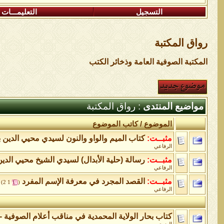
التسجيل
التعليمـــات
رواق المكتبة
المكتبة الصوفية العامة وذخائر الكتب
مواضيع المنتدى
: رواق المكتبة
الموضوع
/
كاتب الموضوع
مثبــت:
كتاب الميم والواو والنون لسيدي محيي الدين 
الرفاعي
مثبــت:
رسالة (حلية الأبدال) لسيدي الشيخ محيي الدي
الرفاعي
مثبــت:
القصد المجرد في معرفة الإسم المفرد
‏
)
2
1
(
الرفاعي
كتاب بحار الولاية المحمدية في مناقب أعلام الصوفية - 