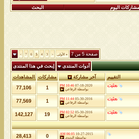
شاركات اليوم
البحث
صفحة 5 من 7
«
الأولى
<
3
4
5
6
7
>
أدوات المنتدى
إبحث في هذا المنتدى
التقييم
آخر مشاركة
مشاركات
المشاهدات
10:46 PM
07-18-2020
77,106
1
بواسطة
الرفاعي
11:44 PM
05-30-2016
77,569
1
بواسطة
الرفاعي
02:52 PM
05-30-2016
142,127
19
بواسطة
الرفاعي
06:05 AM
10-27-2015
28,413
0
بواسطة
البدوي