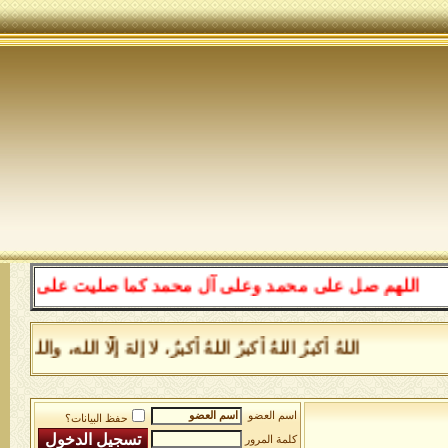
اللهم صل على محمد وعلى آل محمد كما صليت على إبراهيم وع
اللهُ أكبرُ اللهُ أكبرُ اللهُ أكبرُ، لا إلهَ إلَّا الله، 
اسم العضو
حفظ البيانات؟
كلمة المرور