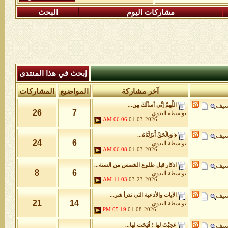
مشاركات اليوم
البحث
إبحث في هذا المنتدى
آخر مشاركة
المواضيع
المشاركات
شيف
اللَّهمَّ إنِّي أسألُكَ مِن...
26
7
بواسطة
البدوي
06:06 AM
01-03-2026
شيف
﴿ وَبِالْحَقِّ أَنزَلْنَاهُ...
24
6
بواسطة
البدوي
06:08 AM
01-03-2026
شيف
اذكار قبل طلوع الشمس من السنة...
8
6
بواسطة
البدوي
11:03 AM
03-23-2026
شيف
الآيات والأدعية التي تدرأ شر...
21
14
بواسطة
البدوي
05:19 PM
01-08-2026
شيف
عَجِبْتُ لها ! فُتِحَت لها...