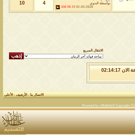
10
4
بواسطة
البدوي
06:10 AM
01-03-2026
الانتقال السريع
السبت 8 من اغسطس 2026 , الساعة الان 02:14:17
الاتصال بنا
-
الأرشيف
-
الأعلى
Powered by vBulletin® Copyright ©200