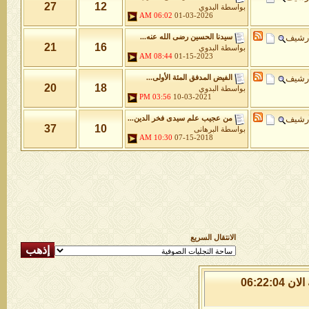
27
12
بواسطة
البدوي
06:02 AM
01-03-2026
أرشيف
سيدنا الحسين رضى الله عنه...
21
16
بواسطة
البدوي
08:44 AM
01-15-2023
أرشيف
الفيض المدفق المئة الأولى...
20
18
بواسطة
البدوي
03:56 PM
10-03-2021
أرشيف
من عجيب علم سيدى فخر الدين...
37
10
بواسطة
البرهانى
10:30 AM
07-15-2018
الانتقال السريع
الاحد 9 من اغسطس 2026 , الساعة الان 06:22:04