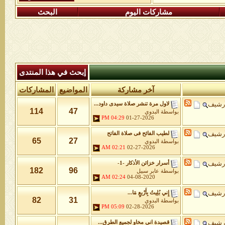
مشاركات اليوم
البحث
إبحث في هذا المنتدى
آخر مشاركة
المواضيع
المشاركات
أرشيف
لاول مرة تنشر صلاة سيدى داود...
114
47
بواسطة
البدوي
04:29 PM
01-27-2026
أرشيف
لطيب الفائح فى صلاة الفاتح
65
27
بواسطة
البدوي
02:21 AM
02-27-2026
أرشيف
أسرار خزائن اﻷذكار -1-
182
96
بواسطة
عابر سبيل
02:24 AM
04-08-2020
أرشيف
إِني بُلِيتُ بِأَرْبعٍ مَا...
82
31
بواسطة
البدوي
05:09 PM
02-28-2026
أرشيف
قصيدة انى مخاو لجميع الطرق...