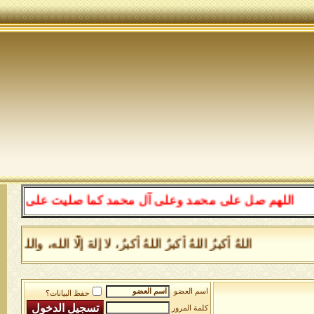
اللهم صل على محمد وعلى آل محمد كما صليت على إبراهيم وع
اللهُ أكبرُ اللهُ أكبرُ اللهُ أكبرُ، لا إلهَ إلَّا الله، 
اسم العضو
حفظ البيانات؟
كلمة المرور