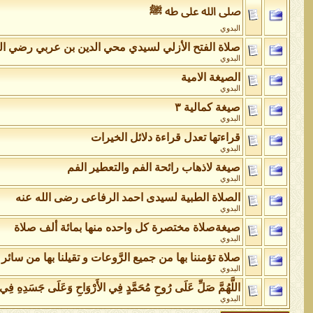
صلى الله على طه ﷺ
البدوي
صلاة الفتح الأزلي لسيدي محي الدين بن عربي رضي ال
البدوي
الصيغة الامية
البدوي
صيغة كمالية ٣
البدوي
قراءتها تعدل قراءة دلائل الخيرات
البدوي
صيغة لاذهاب رائحة الفم والتعطير الفم
البدوي
الصلاة الطبية لسيدى احمد الرفاعى رضى الله عنه
البدوي
صيغةصلاة مختصرة كل واحده منها بمائة ألف صلاة
البدوي
صلاة تؤمننا بها من جميع الرَّوعات و تقيلنا بها من سائر 
البدوي
اللَّهُمَّ صَلِّ عَلَى رُوحِ مُحَمَّدٍ فِي الأَرْوَاحِ وَعَلَى جَسَدِهِ فِي
البدوي