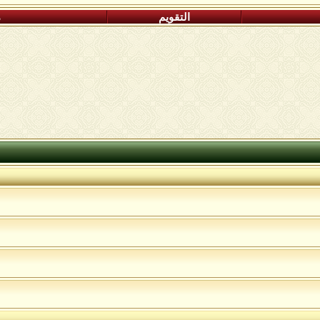
التقويم
م