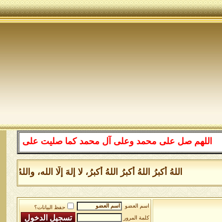
هم صل على محمد وعلى آل محمد كما صليت على إبراهيم وعلى آ
اللهُ أكبرُ اللهُ أكبرُ اللهُ أكبرُ، لا إلهَ إلَّا الله، والل
اسم العضو
حفظ البيانات؟
كلمة المرور