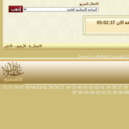
الانتقال السريع
السبت 8 من اغسطس 2026 , الساعة الان 05:02:37
الاتصال بنا
-
الأرشيف
-
الأعلى
Powered by vBulletin® Copyright ©200
72
71
70
67
66
64
63
62
59
58
57
54
53
46
44
43
42
41
39
38
37
36
97
96
95
94
93
92
91
90
89
88