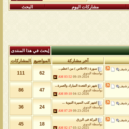
مشاركات اليوم
البحث
إبحث في هذا المنتدى
آخر مشاركة
المواضيع
المشاركات
أرشيف
سورة ( الاخلاص ) من اعظم...
111
62
بواسطة
البدوي
03:52 AM
09-19-2024
أرشيف
شهر ذو القعدة المبارك والعمرة...
86
47
بواسطة
البدوي
09:10 AM
04-12-2026
أرشيف
اشهر كتب السيرة النبوية ...
36
24
بواسطة
البدوي
07:29 AM
09-23-2024
أرشيف
البركة فى الرزق
45
18
بواسطة
البدوي
02:17 AM
03-12-2025