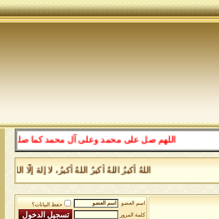
اللهم صل على محمد وعلى آل محمد كما صليت على إبر
اللهُ أكبرُ اللهُ أكبرُ اللهُ أكبرُ، لا إلهَ إلَّا
اسم العضو
حفظ البيانات؟
كلمة المرور