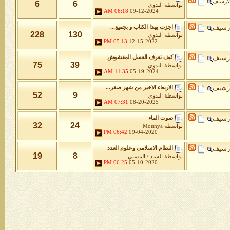
لأرشيف
6
6
بواسطة
البدوي
06:18 AM
09-12-2024
أرشيف
اجزت بهذا الكتاب و بجميع...
228
130
بواسطة
البدوي
05:13 PM
12-15-2022
أرشيف
كيف تعرف العسل المغشوش
75
39
بواسطة
البدوي
11:35 AM
05-19-2024
أرشيف
الاربعاء الاخير من شهر صفر...
52
9
بواسطة
البدوي
07:31 AM
08-20-2025
أرشيف
صوت الماء
32
24
بواسطة
Mounya
06:42 PM
09-04-2020
أرشيف
النظام الاسلامي وعلوم العدد
19
8
بواسطة
السيد \ المسني
06:25 PM
05-10-2020