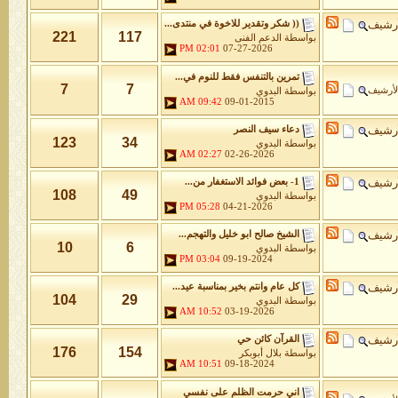
أرشيف
(( شكر وتقدير للاخوة في منتدى...
221
117
بواسطة
الدعم الفنى
02:01 PM
07-27-2026
تمرين بالتنفس فقط للنوم في...
7
7
لأرشيف
بواسطة
البدوي
09:42 AM
09-01-2015
أرشيف
دعاء سيف النصر
123
34
بواسطة
البدوي
02:27 AM
02-26-2026
أرشيف
1- بعض فوائد الاستغفار من...
108
49
بواسطة
البدوي
05:28 PM
04-21-2026
أرشيف
الشيخ صالح ابو خليل والتهجم...
10
6
بواسطة
البدوي
03:04 PM
09-19-2024
أرشيف
كل عام وانتم بخير بمناسبة عيد...
104
29
بواسطة
البدوي
10:52 AM
03-19-2026
أرشيف
القرآن كائن حي
176
154
بواسطة
بلال أبوبكر
10:51 AM
09-18-2024
اني حرمت الظلم على نفسي