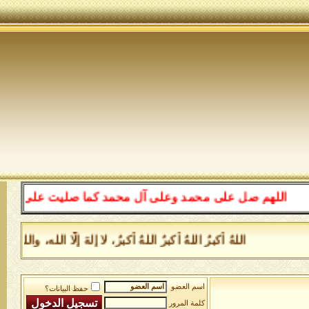
اللهم صل على محمد وعلى آل محمد كما صليت على إبراهيم وع
اللهُ أكبرُ اللهُ أكبرُ اللهُ أكبرُ، لا إلهَ إلَّا الله، 
اسم العضو
حفظ البيانات؟
كلمة المرور