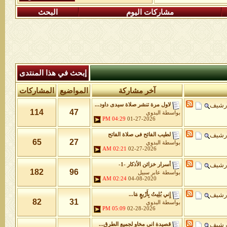
مشاركات اليوم
البحث
إبحث في هذا المنتدى
آخر مشاركة
المواضيع
المشاركات
أرشيف
لاول مرة تنشر صلاة سيدى داود...
114
47
بواسطة
البدوي
04:29 PM
01-27-2026
أرشيف
لطيب الفائح فى صلاة الفاتح
65
27
بواسطة
البدوي
02:21 AM
02-27-2026
أرشيف
أسرار خزائن اﻷذكار -1-
182
96
بواسطة
عابر سبيل
02:24 AM
04-08-2020
أرشيف
إِني بُلِيتُ بِأَرْبعٍ مَا...
82
31
بواسطة
البدوي
05:09 PM
02-28-2026
أرشيف
قصيدة انى مخاو لجميع الطرق...