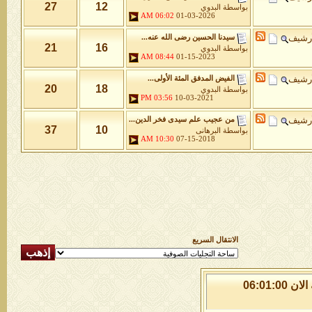
27
12
بواسطة
البدوي
06:02 AM
01-03-2026
أرشيف
سيدنا الحسين رضى الله عنه...
21
16
بواسطة
البدوي
08:44 AM
01-15-2023
أرشيف
الفيض المدفق المئة الأولى...
20
18
بواسطة
البدوي
03:56 PM
10-03-2021
أرشيف
من عجيب علم سيدى فخر الدين...
37
10
بواسطة
البرهانى
10:30 AM
07-15-2018
الانتقال السريع
الاحد 9 من اغسطس 2026 , الساعة الان 06:01:00