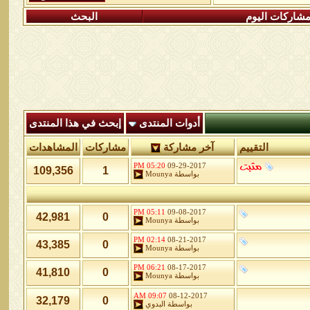
شاركات اليوم
البحث
أدوات المنتدى
إبحث في هذا المنتدى
التقييم
آخر مشاركة
مشاركات
المشاهدات
05:20 PM
09-29-2017
109,356
1
بواسطة
Mounya
05:11 PM
09-08-2017
42,981
0
بواسطة
Mounya
02:14 PM
08-21-2017
43,385
0
بواسطة
Mounya
06:21 PM
08-17-2017
41,810
0
بواسطة
Mounya
09:07 AM
08-12-2017
32,179
0
بواسطة
البدوي