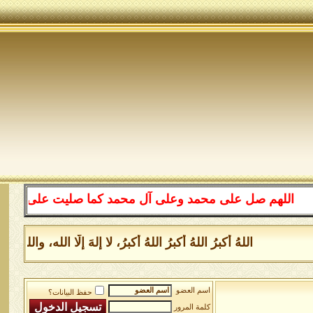
اللهم صل على محمد وعلى آل محمد كما صليت على إبراهيم وعل
اللهُ أكبرُ اللهُ أكبرُ اللهُ أكبرُ، لا إلهَ إلَّا الله، و
اسم العضو
حفظ البيانات؟
كلمة المرور