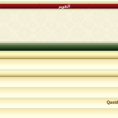
التقويم
م
Qasid