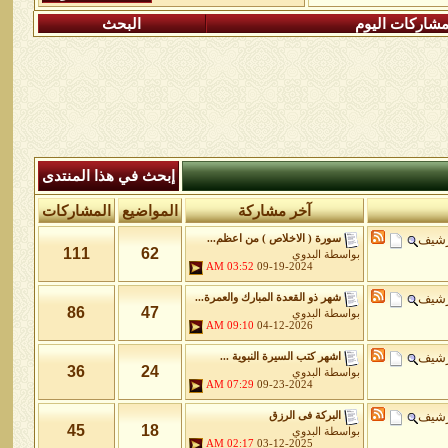
شاركات اليوم
البحث
إبحث في هذا المنتدى
آخر مشاركة
المواضيع
المشاركات
رشيف
سورة ( الاخلاص ) من اعظم...
111
62
بواسطة
البدوي
03:52 AM
09-19-2024
رشيف
شهر ذو القعدة المبارك والعمرة...
86
47
بواسطة
البدوي
09:10 AM
04-12-2026
رشيف
اشهر كتب السيرة النبوية ...
36
24
بواسطة
البدوي
07:29 AM
09-23-2024
رشيف
البركة فى الرزق
45
18
بواسطة
البدوي
02:17 AM
03-12-2025