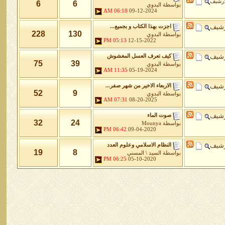
أرشيف
6
6
بواسطة
البدوي
06:18 AM
09-12-2024
رشيف
اجزت بهذا الكتاب و بجميع...
228
130
بواسطة
البدوي
05:13 PM
12-15-2022
رشيف
كيف تعرف العسل المغشوش
75
39
بواسطة
البدوي
11:35 AM
05-19-2024
رشيف
الاربعاء الاخير من شهر صفر...
52
9
بواسطة
البدوي
07:31 AM
08-20-2025
رشيف
صوت الماء
32
24
بواسطة
Mounya
06:42 PM
09-04-2020
رشيف
النظام الاسلامي وعلوم العدد
19
8
بواسطة
السيد \ المسني
06:25 PM
05-10-2020