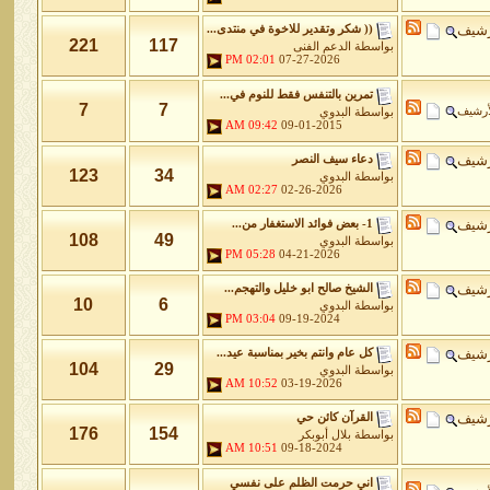
رشيف
(( شكر وتقدير للاخوة في منتدى...
221
117
بواسطة
الدعم الفنى
02:01 PM
07-27-2026
تمرين بالتنفس فقط للنوم في...
7
7
أرشيف
بواسطة
البدوي
09:42 AM
09-01-2015
رشيف
دعاء سيف النصر
123
34
بواسطة
البدوي
02:27 AM
02-26-2026
رشيف
1- بعض فوائد الاستغفار من...
108
49
بواسطة
البدوي
05:28 PM
04-21-2026
رشيف
الشيخ صالح ابو خليل والتهجم...
10
6
بواسطة
البدوي
03:04 PM
09-19-2024
رشيف
كل عام وانتم بخير بمناسبة عيد...
104
29
بواسطة
البدوي
10:52 AM
03-19-2026
رشيف
القرآن كائن حي
176
154
بواسطة
بلال أبوبكر
10:51 AM
09-18-2024
اني حرمت الظلم على نفسي