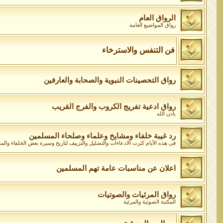
الرواق العام
رواق المواضيع العامة
فن التنفس والاسترخاء
رواق التحصينات النبوية والصحابة والعارفين
رواق ادعية تفريج الكروب والفرج القريب
باذن الله
رد غيبة خلفاء ومشايخ وعلماء وصلحاء المسلمين
فى هذه الأيام كثرت الادعاءات والتضليل والتزييف لتاريخ وسيرة بعض الخلفاء وال
اعلان عن مناسبات عامة تهم المسلمين
رواق المرئيات والصوتيات
المكتبة الصوتية والمرئية