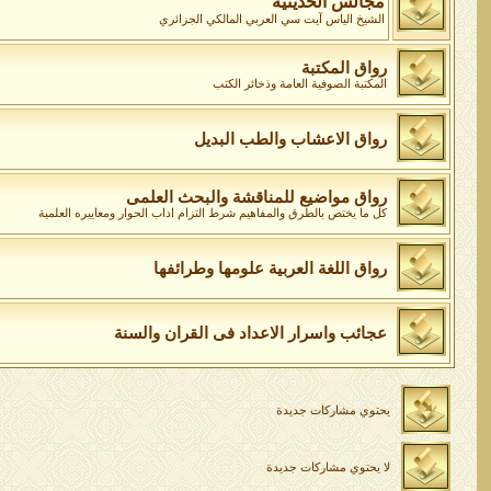
مجالس الحديثية
الشيخ الياس آيت سي العربي المالكي الجزائري
رواق المكتبة
المكتبة الصوفية العامة وذخائر الكتب
رواق الاعشاب والطب البديل
رواق مواضيع للمناقشة والبحث العلمى
كل ما يختص بالطرق والمفاهيم شرط التزام اداب الحوار ومعاييره العلمية
رواق اللغة العربية علومها وطرائفها
عجائب واسرار الاعداد فى القران والسنة
يحتوي مشاركات جديدة
لا يحتوي مشاركات جديدة