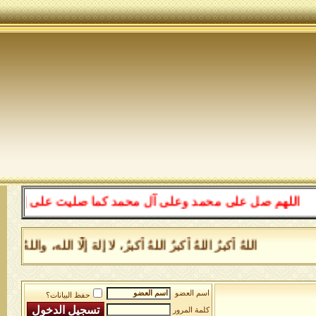
للهم صل على محمد وعلى آل محمد كما صليت على إبراهيم وعلى
اللهُ أكبرُ اللهُ أكبرُ اللهُ أكبرُ، لا إلهَ إلَّا الله، وا
اسم العضو
حفظ البيانات؟
كلمة المرور