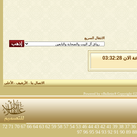
الانتقال السريع
الجمعة 7 من اغسطس 2026 , الساعة الان 03:32:28
الاتصال بنا
-
الأرشيف
-
الأعلى
Powered by vBulletin® Copyright ©200
72
71
70
67
66
64
63
62
59
58
57
54
53
46
44
43
42
41
39
38
37
36
97
96
95
94
93
92
91
90
89
88