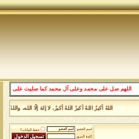
اللهم صل على محمد وعلى آل محمد كما صليت على إبراهيم وعل
اللهُ أكبرُ اللهُ أكبرُ اللهُ أكبرُ، لا إلهَ إلَّا الله، و
اسم العضو
حفظ البيانات؟
كلمة المرور