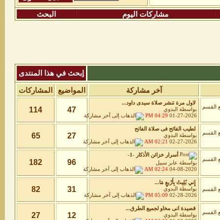
مشاركات اليوم
البحث
إبحث في هذا المنتدى
آخر مشاركة
المواضيع
المشاركات
لاول مرة تنشر صلاة سيدى داود...
114
47
بواسطة
البدوي
04:29 PM
01-27-2026
لطيب الفائح فى صلاة الفاتح
65
27
بواسطة
البدوي
02:21 AM
02-27-2026
أسرار خزائن اﻷذكار -1-
182
96
بواسطة
عابر سبيل
02:24 AM
04-08-2020
إِني بُلِيتُ بِأَرْبعٍ مَا...
82
31
بواسطة
البدوي
05:09 PM
02-28-2026
قصيدة انى مخاو لجميع الطرق...
27
12
بواسطة
البدوي