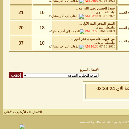
06:02 AM
01-03-2026
سيدنا الحسين رضى الله عنه...
21
16
بواسطة
البدوي
08:44 AM
01-15-2023
الفيض المدفق المئة الأولى...
20
18
بواسطة
البدوي
03:56 PM
10-03-2021
من عجيب علم سيدى فخر الدين...
37
10
بواسطة
البرهانى
10:30 AM
07-15-2018
الانتقال السريع
الجمعة 7 من اغسطس 2026 , الساعة الان 02:34:24
الاتصال بنا
-
الأرشيف
-
الأعلى
Powered by vBulletin® Copyright ©200