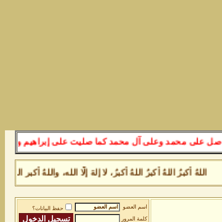
 على محمد وعلى آل محمد كما صليت على إبراهيم وعلى آل إبر
اللهُ أكبرُ اللهُ أكبرُ اللهُ أكبرُ، لا إلهَ إلَّا الله، واللهُ أك
اسم العضو
حفظ البيانات؟
كلمة المرور