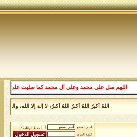
اللهم صل على محمد وعلى آل محمد كما صليت على إبراهيم وع
اللهُ أكبرُ اللهُ أكبرُ اللهُ أكبرُ، لا إلهَ إلَّا الله، 
اسم العضو
حفظ البيانات؟
كلمة المرور