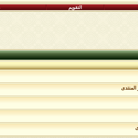
التقويم
م
المنتدى
ى