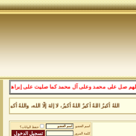
ل على محمد وعلى آل محمد كما صليت على إبراهيم وعلى آل إ
اللهُ أكبرُ اللهُ أكبرُ اللهُ أكبرُ، لا إلهَ إلَّا الله، واللهُ أ
اسم العضو
حفظ البيانات؟
كلمة المرور