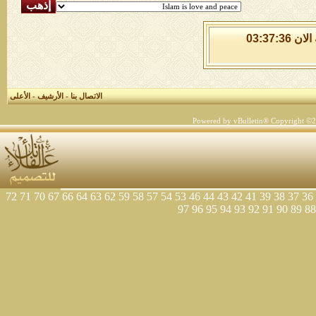
الاحد 9 من اغسطس 2026 , الساعة الان 03:37:36
الاتصال بنا
-
الأرشيف
-
الأعلى
Powered by vBulletin® Copyright ©200
72
71
70
67
66
64
63
62
59
58
57
54
53
46
44
43
42
41
39
38
37
36
97
96
95
94
93
92
91
90
89
88