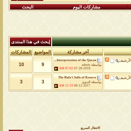
مشاركات اليوم
البحث
إبحث في هذا المنتدى
آخر مشاركة
المواضيع
المشاركات
لأرشيف
Interpretation of the Quran...
10
9
بواسطة
admin
07:02 AM
07-28-2018
لأرشيف
The Rufa'i Sufis of Kosovo
3
3
بواسطة
البدوي
11:33 AM
08-12-2017
الانتقال السريع