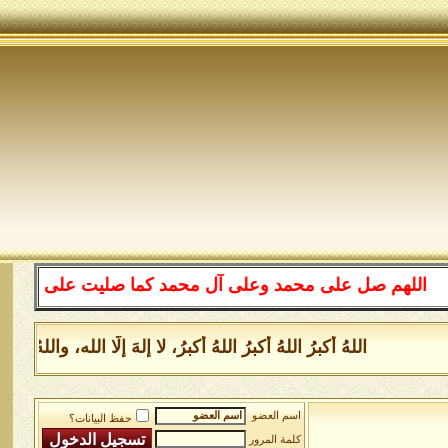
للهم صل على محمد وعلى آل محمد كما صليت على إبراهيم وعلى
اللهُ أكبرُ اللهُ أكبرُ اللهُ أكبرُ، لا إلهَ إلَّا الله، وا
اسم العضو
حفظ البيانات؟
كلمة المرور