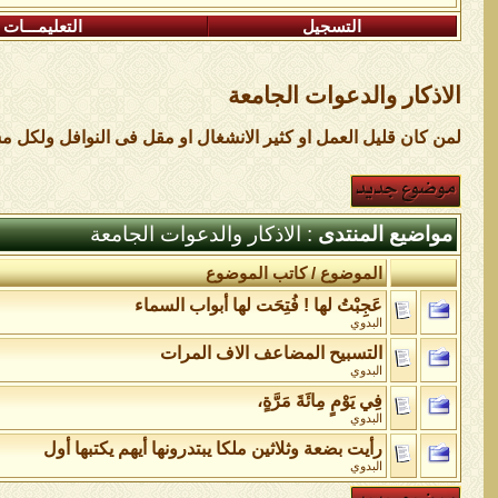
التسجيل
التعليمـــات
الاذكار والدعوات الجامعة
لمن كان قليل العمل او كثير الانشغال او مقل فى النوافل ولكل 
مواضيع المنتدى
: الاذكار والدعوات الجامعة
الموضوع
/
كاتب الموضوع
عَجِبْتُ لها ! فُتِحَت لها أبواب السماء
البدوي
التسبيح المضاعف الاف المرات
البدوي
فِي يَوْمٍ مِائَةَ مَرَّةٍ،
البدوي
رأيت بضعة وثلاثين ملكا يبتدرونها أيهم يكتبها أول
البدوي