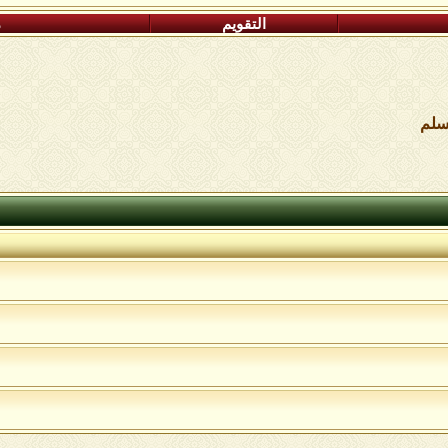
التقويم
م
مسلم