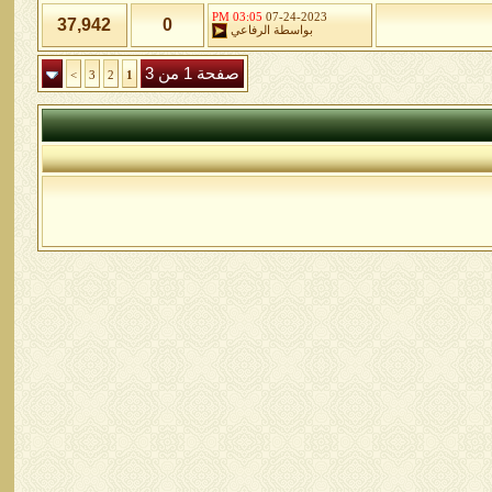
03:05 PM
07-24-2023
37,942
0
بواسطة
الرفاعي
صفحة 1 من 3
>
3
2
1