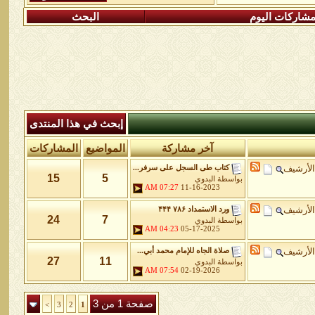
شاركات اليوم
البحث
إبحث في هذا المنتدى
آخر مشاركة
المواضيع
المشاركات
الأرشيف
كتاب طى السجل على سرفر...
15
5
بواسطة
البدوي
07:27 AM
11-16-2023
الأرشيف
ورد الاستمداد ۷۸۶ ۴۴۴
24
7
بواسطة
البدوي
04:23 AM
05-17-2025
الأرشيف
صلاة الجاه للإمام محمد أبي...
27
11
بواسطة
البدوي
07:54 AM
02-19-2026
صفحة 1 من 3
>
3
2
1