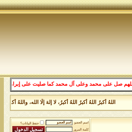
ل على محمد وعلى آل محمد كما صليت على إبراهيم وعلى آل إب
اللهُ أكبرُ اللهُ أكبرُ اللهُ أكبرُ، لا إلهَ إلَّا الله، واللهُ أ
اسم العضو
حفظ البيانات؟
كلمة المرور