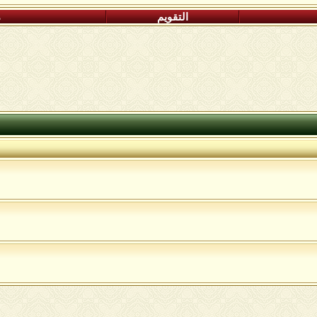
التقويم
م