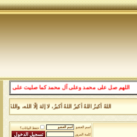
اللهم صل على محمد وعلى آل محمد كما صليت على إبراهيم وعل
اللهُ أكبرُ اللهُ أكبرُ اللهُ أكبرُ، لا إلهَ إلَّا الله، و
اسم العضو
حفظ البيانات؟
كلمة المرور