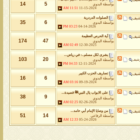
14
5
بواسطة
البدوي
11:51 AM
11-15-2024
شيف
الصلوات الدردرية
35
6
بواسطة
البدوي
03:23 PM
04-14-2026
شيف
آية الحرص العظيمة
174
47
بواسطة
البدوي
02:49 AM
12-30-2025
بشرى لكل مسلم..: في رياض...
103
20
رشيف
بواسطة
البدوي
04:33 PM
12-11-2024
شيف
تصاريف الحزب الكبير
16
6
بواسطة
البدوي
03:16 AM
09-19-2024
شيف
على الابواب يال النبيﷺ قصيدة...
38
9
بواسطة
البدوي
02:25 AM
02-26-2026
شيف
من وصايا الإمام أبي حامد...
51
14
بواسطة
الرفاعي
12:33 AM
05-24-2026