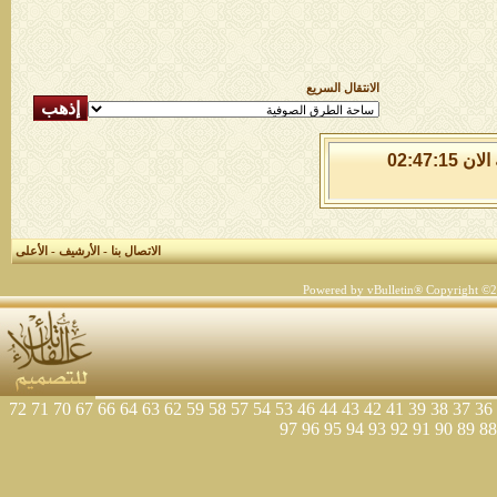
الانتقال السريع
الاحد 9 من اغسطس 2026 , الساعة الان 02:47:15
الاتصال بنا
-
الأرشيف
-
الأعلى
Powered by vBulletin® Copyright ©200
72
71
70
67
66
64
63
62
59
58
57
54
53
46
44
43
42
41
39
38
37
36
97
96
95
94
93
92
91
90
89
88