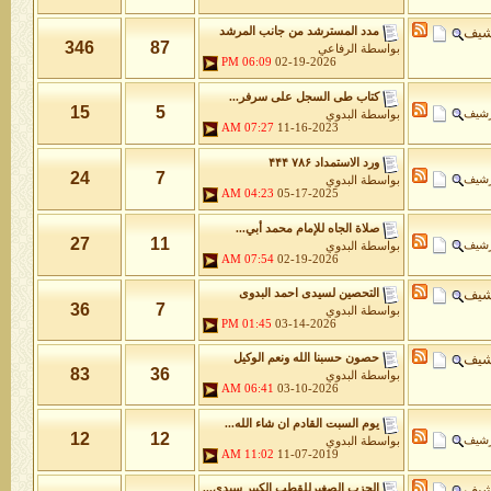
شيف
مدد المسترشد من جانب المرشد
346
87
بواسطة
الرفاعي
06:09 PM
02-19-2026
كتاب طى السجل على سرفر...
15
5
رشيف
بواسطة
البدوي
07:27 AM
11-16-2023
ورد الاستمداد ۷۸۶ ۴۴۴
24
7
رشيف
بواسطة
البدوي
04:23 AM
05-17-2025
صلاة الجاه للإمام محمد أبي...
27
11
رشيف
بواسطة
البدوي
07:54 AM
02-19-2026
شيف
التحصين لسيدى احمد البدوى
36
7
بواسطة
البدوي
01:45 PM
03-14-2026
شيف
حصون حسبنا الله ونعم الوكيل
83
36
بواسطة
البدوي
06:41 AM
03-10-2026
يوم السبت القادم ان شاء الله...
12
12
رشيف
بواسطة
البدوي
11:02 AM
11-07-2019
شيف
الحزب الصغيرللقطب الكبير سيدى...