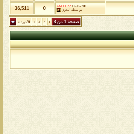
11:22 AM
12-15-2019
36,511
0
بواسطة
البدوي
صفحة 1 من 8
1
2
3
>
الأخيرة
»