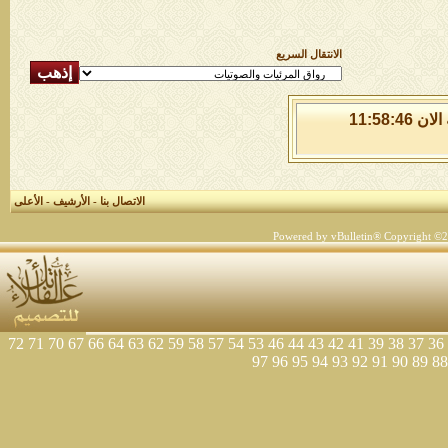
الانتقال السريع
الاحد 9 من اغسطس 2026 , الساعة الان 11:58:46
الاتصال بنا
-
الأرشيف
-
الأعلى
Powered by vBulletin® Copyright ©200
72
71
70
67
66
64
63
62
59
58
57
54
53
46
44
43
42
41
39
38
37
36
97
96
95
94
93
92
91
90
89
88