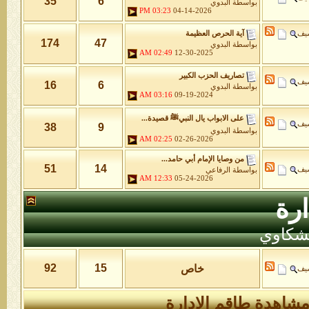
35
6
بواسطة
البدوي
03:23 PM
04-14-2026
شيف
آية الحرص العظيمة
174
47
بواسطة
البدوي
02:49 AM
12-30-2025
تصاريف الحزب الكبير
شيف
16
6
بواسطة
البدوي
03:16 AM
09-19-2024
على الابواب يال النبيﷺ قصيدة...
شيف
38
9
بواسطة
البدوي
02:25 AM
02-26-2026
من وصايا الإمام أبي حامد...
51
14
شيف
بواسطة
الرفاعي
12:33 AM
05-24-2026
رة
لشكاوي
92
15
خاص
شيف
شاهدة طاقم الإدارة