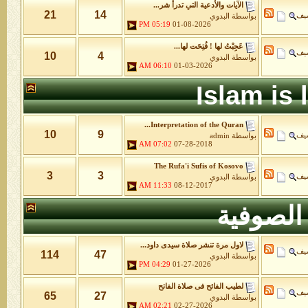
الآيات والأدعية التي تدرأ شر...
21
14
شيف
بواسطة
البدوي
05:19 PM
01-08-2026
عَجِبْتُ لها ! فُتِحَت لها...
شيف
10
4
بواسطة
البدوي
06:10 AM
01-03-2026
Islam is
Interpretation of the Quran...
10
9
شيف
بواسطة
admin
07:02 AM
07-28-2018
The Rufa'i Sufis of Kosovo
3
3
شيف
بواسطة
البدوي
11:33 AM
08-12-2017
الصوفية
لاول مرة تنشر صلاة سيدى داود...
شيف
114
47
بواسطة
البدوي
04:29 PM
01-27-2026
لطيب الفائح فى صلاة الفاتح
شيف
65
27
بواسطة
البدوي
02:21 AM
02-27-2026