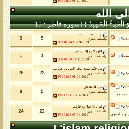
06:25 PM
05-10-2020
لى الله
َّهُ هُوَ الْغَنِيُّ الْحَمِيدُ } [سورة فاطر : 15
وَإِذْ أَخَذَ ٱللَّهُ...
5
5
شيف
بواسطة
البدوي
06:14 AM
10-29-2019
اللهم لا إله إلا أنت خير...
1
1
شيف
بواسطة
البدوي
06:59 AM
04-21-2018
من حكم سيدى محى الدين بن عربى...
26
22
شيف
بواسطة
البدوي
04:03 PM
08-24-2022
شيف
سيد الاستغفار
9
5
بواسطة
البدوي
طاه جوامع
12:14 PM
12-31-2024
شيف
يُقال (لا حَولَ ولا قُوَّة...
24
22
بواسطة
البدوي
 بهذه الحقوق
08:03 PM
07-04-2022
L'islam religi