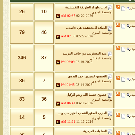
اداب واوراد الطريقة النقشبندية
شيف
26
10
بواسطة
البدوي
02:37 AM
02-22-2026
شيف
الصلاة المشعشعة هى خاصة...
79
46
بواسطة
البدوي
02:36 AM
02-22-2026
شيف
مدد المسترشد من جانب المرشد
346
87
بواسطة
الرفاعي
06:09 PM
02-19-2026
التحصين لسيدى احمد البدوى
شيف
36
7
بواسطة
البدوي
01:45 PM
03-14-2026
شيف
حصون حسبنا الله ونعم الوكيل
83
36
بواسطة
البدوي
06:41 AM
03-10-2026
الحزب الصغيرللقطب الكبير سيدى...
شيف
14
5
بواسطة
البدوي
11:51 AM
11-15-2024
الصلوات الدردرية
شيف