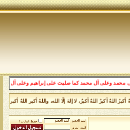
ى آل محمد كما صليت على إبراهيم وعلى آل إبراهيم إنك حميد
للهُ أكبرُ اللهُ أكبرُ، لا إلهَ إلَّا الله، واللهُ أكبر اللهُ أكبر،
اسم العضو
حفظ البيانات؟
كلمة المرور