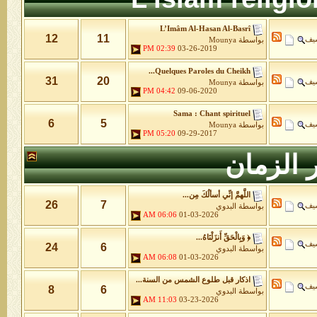
L’Imâm Al-Hasan Al-Basrî
12
11
شيف
بواسطة
Mounya
02:39 PM
03-26-2019
Quelques Paroles du Cheikh...
31
20
شيف
بواسطة
Mounya
04:42 PM
09-06-2020
Sama : Chant spirituel
6
5
شيف
بواسطة
Mounya
05:20 PM
09-29-2017
 الزمان
اللَّهمَّ إنِّي أسألُكَ مِن...
26
7
شيف
بواسطة
البدوي
06:06 AM
01-03-2026
﴿ وَبِالْحَقِّ أَنزَلْنَاهُ...
شيف
24
6
بواسطة
البدوي
06:08 AM
01-03-2026
اذكار قبل طلوع الشمس من السنة...
شيف
8
6
بواسطة
البدوي
11:03 AM
03-23-2026