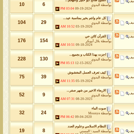
الشيخ صالح ابو خليل والتهجم...
شيف
10
6
بواسطة
البدوي
03:04 PM
09-19-2024
كل عام وانتم بخير بمناسبة عيد...
104
29
شيف
بواسطة
البدوي
10:52 AM
03-19-2026
شيف
القرآن كائن حي
176
154
بواسطة
بلال أبوبكر
10:51 AM
09-18-2024
اجزت بهذا الكتاب و بجميع...
شيف
228
130
بواسطة
البدوي
05:13 PM
12-15-2022
كيف تعرف العسل المغشوش
75
39
شيف
بواسطة
البدوي
11:35 AM
05-19-2024
الاربعاء الاخير من شهر صفر...
شيف
52
9
بواسطة
البدوي
07:31 AM
08-20-2025
صوت الماء
32
24
شيف
بواسطة
Mounya
06:42 PM
09-04-2020
النظام الاسلامي وعلوم العدد
19
8
شيف
بواسطة
السيد \ المسني