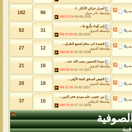
أسرار خزائن اﻷذكار -1-
شيف
182
96
بواسطة
عابر سبيل
02:24 AM
04-08-2020
إِني بُلِيتُ بِأَرْبعٍ مَا...
82
31
شيف
بواسطة
البدوي
05:09 PM
02-28-2026
قصيدة انى مخاو لجميع الطرق...
شيف
27
12
بواسطة
البدوي
06:02 AM
01-03-2026
سيدنا الحسين رضى الله عنه...
21
16
شيف
بواسطة
البدوي
08:44 AM
01-15-2023
الفيض المدفق المئة الأولى...
20
18
شيف
بواسطة
البدوي
03:56 PM
10-03-2021
من عجيب علم سيدى فخر الدين...
شيف
37
10
بواسطة
البرهانى
10:30 AM
07-15-2018
لصوفية
ية