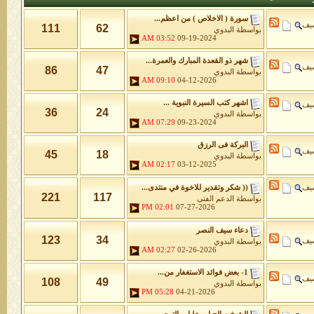
سورة ( الاخلاص ) من اعظم...
شيف
111
62
بواسطة
البدوي
03:52 AM
09-19-2024
شهر ذو القعدة المبارك والعمرة...
شيف
86
47
بواسطة
البدوي
09:10 AM
04-12-2026
اشهر كتب السيرة النبوية ...
شيف
36
24
بواسطة
البدوي
07:29 AM
09-23-2024
البركة فى الرزق
شيف
45
18
بواسطة
البدوي
02:17 AM
03-12-2025
شيف
(( شكر وتقدير للاخوة في منتدى...
221
117
بواسطة
الدعم الفنى
02:01 PM
07-27-2026
دعاء سيف النصر
123
34
شيف
بواسطة
البدوي
02:27 AM
02-26-2026
1- بعض فوائد الاستغفار من...
شيف
108
49
بواسطة
البدوي
05:28 PM
04-21-2026